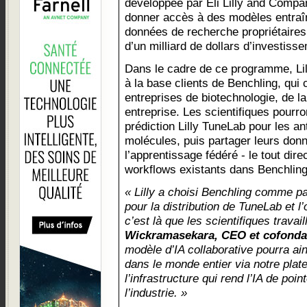
développée par Eli Lilly and Company
donner accès à des modèles entraî
données de recherche propriétaires 
d’un milliard de dollars d’investis
Dans le cadre de ce programme, Lil
à la base clients de Benchling, qui
entreprises de biotechnologie, de la
entreprise. Les scientifiques pourr
prédiction Lilly TuneLab pour les ant
molécules, puis partager leurs don
l’apprentissage fédéré - le tout dir
workflows existants dans Benchling
« Lilly a choisi Benchling comme par
pour la distribution de TuneLab et l
c’est là que les scientifiques travail
Wickramasekara, CEO et cofonda
modèle d’IA collaborative pourra ain
dans le monde entier via notre pla
l’infrastructure qui rend l’IA de poi
l’industrie. »