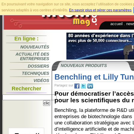
En poursuivant votre navigation sur ce site, vous acceptez l’utilisation de cookie
services adaptés à vos centres d’intérêts.
En savoir plus et gérer ces paramètres
.
accueil
.
news
En ligne :
NOUVEAUTÉS
ACTUALITÉ DES
ENTREPRISES
NOUVEAUX PRODUITS
DOSSIERS
TECHNIQUES
Benchling et Lilly Tu
VIDÉOS
Partagez sur
Rechercher
Pour démocratiser l’accè
pour les scientifiques du 
Benchling, la plateforme de R&D uti
entreprises de biotechnologie dans
une collaboration stratégique avec 
d’intelligence artificielle et de mac