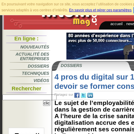
En poursuivant votre navigation sur ce site, vous acceptez l’utilisation de cookie
services adaptés à vos centres d’intérêts.
En savoir plus et gérer ces paramètres
.
accueil
.
news
En ligne :
NOUVEAUTÉS
ACTUALITÉ DES
ENTREPRISES
DOSSIERS
DOSSIERS
TECHNIQUES
4 pros du digital sur 
VIDÉOS
devoir se former co
Rechercher
Partagez sur
Le sujet de l’employabilit
dans la gestion de carrièr
A l’heure de la crise sanit
digitalisation accrue des 
régulièrement ses connai