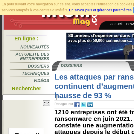
En poursuivant votre navigation sur ce site, vous acceptez l’utilisation de cookie
services adaptés à vos centres d’intérêts.
En savoir plus et gérer ces paramètres
.
accueil
.
news
En ligne :
NOUVEAUTÉS
ACTUALITÉ DES
ENTREPRISES
DOSSIERS
DOSSIERS
TECHNIQUES
Les attaques par ra
VIDÉOS
continuent d’augment
Rechercher
hausse de 93 %
Partagez sur
1210 entreprises ont été 
ransomware en juin 2021.
constate une augmentatio
attaques depuis le début 