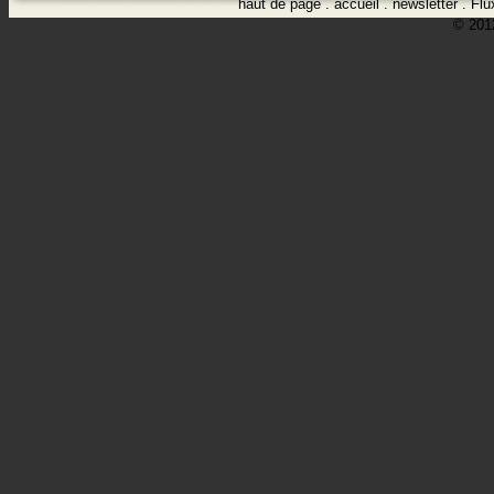
haut de page
.
accueil
.
newsletter
.
Flu
© 2012