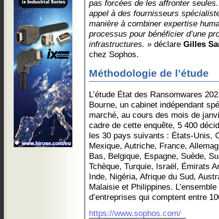
pas forcées de les affronter seules.
appel à des fournisseurs spécialist
manière à combiner expertise huma
processus pour bénéficier d’une pro
infrastructures. »
déclare
Gilles Sa
chez Sophos.
Méthodologie de l’étude
L’étude État des Ransomwares 202
Bourne, un cabinet indépendant spé
marché, au cours des mois de janvie
cadre de cette enquête, 5 400 décid
les 30 pays suivants : États-Unis, 
Mexique, Autriche, France, Allemag
Bas, Belgique, Espagne, Suède, Su
Tchèque, Turquie, Israël, Émirats A
Inde, Nigéria, Afrique du Sud, Austr
Malaisie et Philippines. L’ensemble
d’entreprises qui comptent entre 1
https://www.sophos.com/