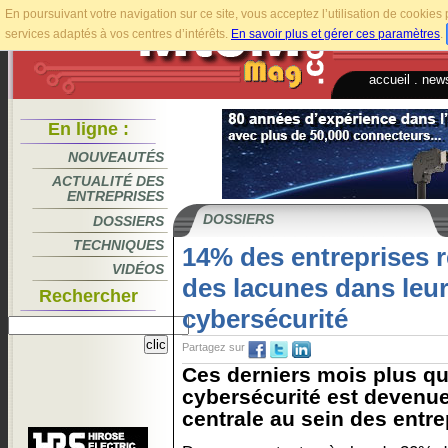
En poursuivant votre navigation sur ce site, vous acceptez l’utilisation de cookie
services adaptés à vos centres d’intérêts.
En savoir plus et gérer ces paramètres
.
accueil
.
news
En ligne :
NOUVEAUTÉS
ACTUALITÉ DES
ENTREPRISES
DOSSIERS
DOSSIERS
TECHNIQUES
14% des entreprises 
VIDÉOS
des lacunes dans leu
Rechercher
cybersécurité
Partagez sur
Ces derniers mois plus qu
cybersécurité est devenu
centrale au sein des entrep