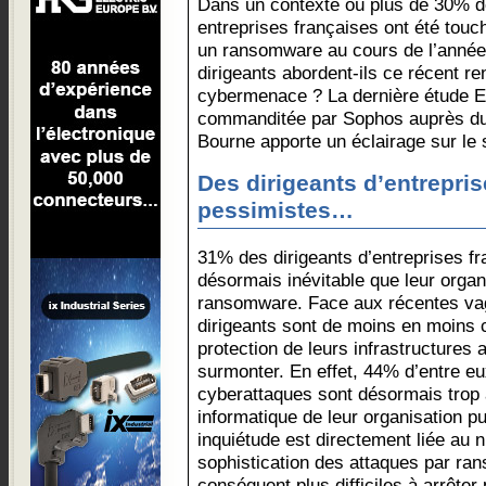
Dans un contexte où plus de 30% 
entreprises françaises ont été touc
un ransomware au cours de l’année
dirigeants abordent-ils ce récent r
cybermenace ? La dernière étude 
commanditée par Sophos auprès du
Bourne apporte un éclairage sur le 
Des dirigeants d’entrepris
pessimistes…
31% des dirigeants d’entreprises fr
désormais inévitable que leur organ
ransomware. Face aux récentes vag
dirigeants sont de moins en moins 
protection de leurs infrastructures a
surmonter. En effet, 44% d’entre eu
cyberattaques sont désormais trop 
informatique de leur organisation pu
inquiétude est directement liée au 
sophistication des attaques par ra
conséquent plus difficiles à arrête