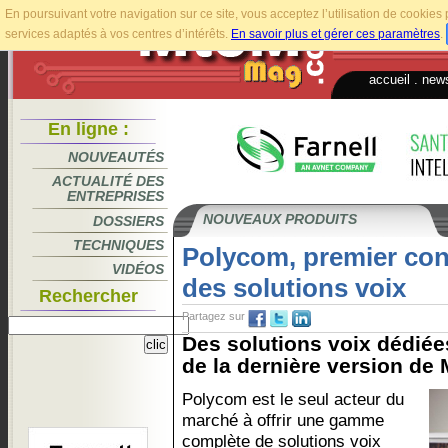
En poursuivant votre navigation sur ce site, vous acceptez l’utilisation de cookie
services adaptés à vos centres d’intérêts.
En savoir plus et gérer ces paramètres
.
accueil
.
news
En ligne :
NOUVEAUTÉS
ACTUALITÉ DES
ENTREPRISES
NOUVEAUX PRODUITS
DOSSIERS
TECHNIQUES
Polycom, premier con
VIDÉOS
des solutions voix
Rechercher
Partagez sur
Des solutions voix dédiée
de la dernière version de M
Polycom est le seul acteur du
marché à offrir une gamme
complète de solutions voix