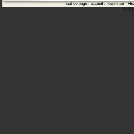
haut de page
.
accueil
.
newsletter
.
Flu
© 2012