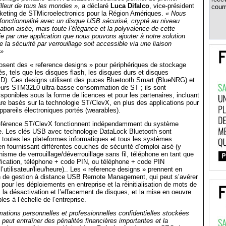
lleur de tous les mondes »
, a déclaré
Luca Difalco
, vice-président
courr
keting de STMicroelectronics pour la Région Amériques.
« Nous
fonctionnalité avec un disque USB sécurisé, crypté au niveau
isation aisée, mais toute l’élégance et la polyvalence de cette
nie par une application que nous pouvons ajouter à notre solution
la sécurité par verrouillage soit accessible via une liaison
 »
osent des « reference designs » pour périphériques de stockage
és, tels que les disques flash, les disques durs et disques
SD). Ces designs utilisent des puces Bluetooth Smart (BlueNRG) et
eurs STM32L0 ultra-basse consommation de ST ; ils sont
ponibles sous la forme de licences et pour les partenaires, incluant
are basés sur la technologie ST/ClevX, en plus des applications pour
pareils électroniques portés (wearables).
éférence ST/ClevX fonctionnent indépendamment du système
te. Les clés USB avec technologie DataLock Bluetooth sont
toutes les plateformes informatiques et tous les systèmes
n fournissant différentes couches de sécurité d’emploi aisé (y
sme de verrouillage/déverrouillage sans fil, téléphone en tant que
ification, téléphone + code PIN, ou téléphone + code PIN
 l’utilisateur/lieu/heure).. Les « reference designs » prennent en
on de gestion à distance USB Remote Management, qui peut s’avérer
pour les déploiements en entreprise et la réinitialisation de mots de
 la désactivation et l’effacement de disques, et la mise en oeuvre
les à l’échelle de l’entreprise.
rmations personnelles et professionnelles confidentielles stockées
peut entraîner des pénalités financières importantes et la