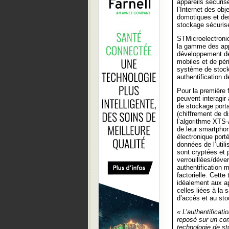
appareils sécuri
l’Internet des obj
domotiques et de
stockage sécurisé
STMicroelectronic
la gamme des appl
développement de 
mobiles et de pér
système de stock
authentification d
Pour la première f
peuvent interagir
de stockage porta
(chiffrement de d
l’algorithme XTS-
de leur smartphon
électronique port
données de l’utili
sont cryptées et 
verrouillées/déver
authentification 
factorielle. Cette
idéalement aux ap
celles liées à la
d’accès et au st
« L’authentificat
reposé sur un comp
technologie de st