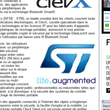
sés connectés à
ets, des applications
s périphériques de
s via la technologie Bluetooth Smart®.
s (NYSE : STM), un leader mondial dont les clients couvrent toute
ications électroniques, et ClevX, société spécialisée dans le
technologies et les licences IP pour les fabricants d’appareils
iphériques de stockage portables, annoncent le tout premier
age portable crypté et sécurisé par la technologie DataLock® avec
e l’utilisateur par liaison sans fil Bluetooth Smart.
ois, les utilisateurs
 avec un périphérique
ble sécurisé
isque entier selon
AES 256 bits) à partir
e ou un appareil
é où toutes les
sateur sur le disque
peuvent être
rouillées par une
mono ou multi-
 technologie convient
plications grand public, professionnelles ou industrielles telles que
 santé, à la domotique, à la sécurité des systèmes de contrôle
ockage de données portable.
ion des appareils connectés à l’Internet des objets a longtemps
NE
romis entre la sécurité, la facilité d’emploi et la mobilité. La
Inscr
ockage portable ClevX DataLock sécurisée permet de profiter
recev