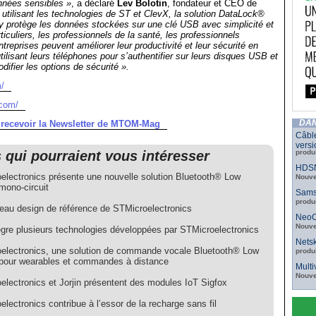
nnées sensibles »
, a déclaré
Lev Bolotin
, fondateur et CEO de
 utilisant les technologies de ST et ClevX, la solution DataLock®
y protège les données stockées sur une clé USB avec simplicité et
iculiers, les professionnels de la santé, les professionnels
treprises peuvent améliorer leur productivité et leur sécurité en
ilisant leurs téléphones pour s’authentifier sur leurs disques USB et
difier les options de sécurité ».
/
.com/
r recevoir la Newsletter de MTOM-Mag
DAN
Câbl
versi
s qui pourraient vous intéresser
produ
HDSN
electronics présente une nouvelle solution Bluetooth® Low
Nouve
mono-circuit
Sams
produ
eau design de référence de STMicroelectronics
NeoC
Nouve
ègre plusieurs technologies développées par STMicroelectronics
Netsk
electronics, une solution de commande vocale Bluetooth® Low
produ
pour wearables et commandes à distance
Mult
Nouve
electronics et Jorjin présentent des modules IoT Sigfox
lectronics contribue à l’essor de la recharge sans fil