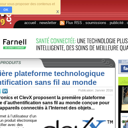
s pour vous proposer des contenus et
OK
X
accueil
.
newsletter
.
Flux RSS
.
soumissions
.
publicité
.
SUI
 PRODUITS
ière plateforme technologique
tification sans fil au monde
Publication: Janvier 2016
onics et ClevX proposent la première plateforme
 d’authentification sans fil au monde conçue pour
appareils connectés à l’Internet des objets...
met à l’utilisateur d’un
n produit électronique
tifier avec des