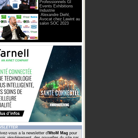
Professionnels Gl
Events Exhibitions
Industrie
Alexandre Diehl,
Avocat chez Lawint au
salon SOC 2023
WSLETTER
ivez-vous a la newsletter d'
MtoM Mag
pour
oir, régulièrement, des nouvelles du site par