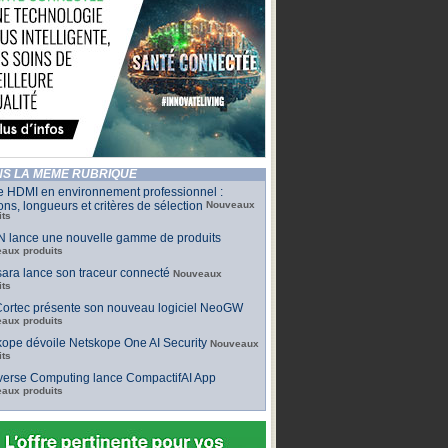
S LA MÊME RUBRIQUE
e HDMI en environnement professionnel :
ons, longueurs et critères de sélection
Nouveaux
its
 lance une nouvelle gamme de produits
aux produits
ara lance son traceur connecté
Nouveaux
its
ortec présente son nouveau logiciel NeoGW
aux produits
ope dévoile Netskope One AI Security
Nouveaux
its
iverse Computing lance CompactifAI App
aux produits