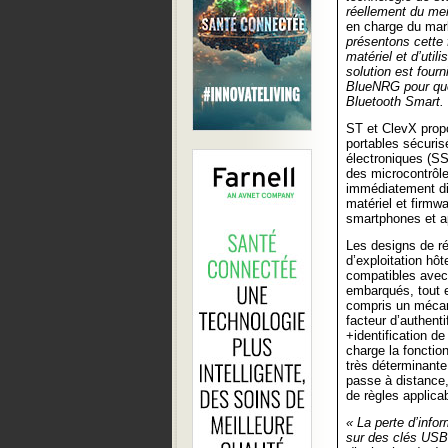
réellement du mei
en charge du mar
présentons cette 
matériel et d’util
solution est four
BlueNRG pour que 
Bluetooth Smart.
ST et ClevX prop
portables sécuris
électroniques (S
des microcontrôl
immédiatement dis
matériel et firmw
smartphones et ap
Les designs de r
d’exploitation hô
compatibles avec 
embarqués, tout e
compris un mécani
facteur d’authent
+identification de
charge la foncti
très déterminante 
passe à distance,
de règles applicab
« La perte d’info
sur des clés USB 