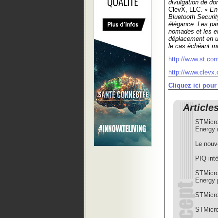
divulgation de do
ClevX, LLC.
« En
Bluetooth Securit
élégance. Les part
nomades et les en
déplacement en ut
le cas échéant mo
http://www.st.com
http://www.clevx
Cliquez ici pou
Article
STMicro
Energy 
Le nouv
PIQ int
STMicro
Energy 
STMicro
STMicroe