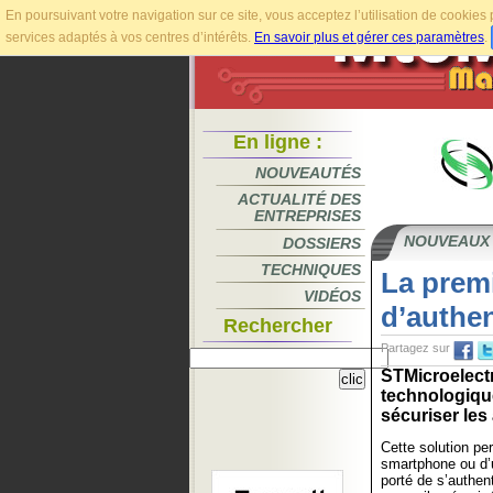
En poursuivant votre navigation sur ce site, vous acceptez l’utilisation de cookie
services adaptés à vos centres d’intérêts.
En savoir plus et gérer ces paramètres
.
En ligne :
NOUVEAUTÉS
ACTUALITÉ DES
ENTREPRISES
NOUVEAUX
DOSSIERS
TECHNIQUES
La prem
VIDÉOS
d’authen
Rechercher
Partagez sur
STMicroelectr
technologique
sécuriser les 
Cette solution per
smartphone ou d’u
porté de s’authen