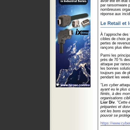
avoir été en état
par ransomware pe
nombreuses organi
réponse aux incid
Le Retail et 
À l’approche des f
cibles de choix p
pertes de revenus
rançons plus éle
Parmi les princip
près de 70 % des
attaque par ranso
les bonnes soluti
toujours pas de p
pendant les week-
"Les cyber attaq
ayant eu le plus 
fériés, à des mom
organisations cib
Lior Div
.
"Cette 
préparées et doiv
ont les bons expe
pouvoir se protég
https://www.cybe