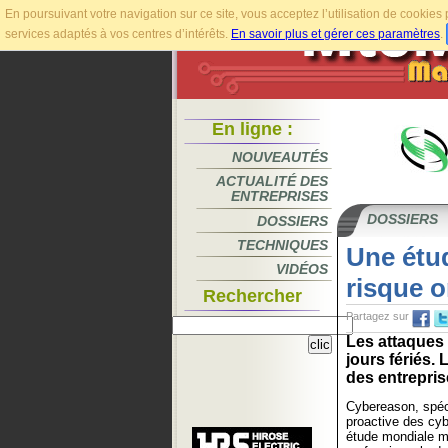
En poursuivant votre navigation sur ce site, vous acceptez l’utilisation de cookie
services adaptés à vos centres d’intérêts.
En savoir plus et gérer ces paramètres
.
En ligne :
NOUVEAUTÉS
ACTUALITÉ DES
ENTREPRISES
DOSSIERS
DOSSIERS
TECHNIQUES
Une étu
VIDÉOS
risque o
Rechercher
Partagez sur
Les attaques
jours fériés.
des entrepris
Cybereason, spéci
proactive des cyb
étude mondiale m