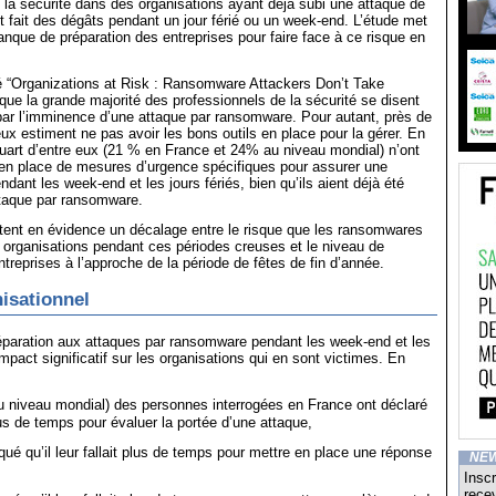
 la sécurité dans des organisations ayant déjà subi une attaque de
fait des dégâts pendant un jour férié ou un week-end. L’étude met
nque de préparation des entreprises pour faire face à ce risque en
ulé “Organizations at Risk : Ransomware Attackers Don’t Take
 que la grande majorité des professionnels de la sécurité se disent
ar l’imminence d’une attaque par ransomware. Pour autant, près de
eux estiment ne pas avoir les bons outils en place pour la gérer. En
quart d’entre eux (21 % en France et 24% au niveau mondial) n’ont
 en place de mesures d’urgence spécifiques pour assurer une
dant les week-end et les jours fériés, bien qu’ils aient déjà été
ttaque par ransomware.
tent en évidence un décalage entre le risque que les ransomwares
s organisations pendant ces périodes creuses et le niveau de
ntreprises à l’approche de la période de fêtes de fin d’année.
isationnel
paration aux attaques par ransomware pendant les week-end et les
impact significatif sur les organisations qui en sont victimes. En
niveau mondial) des personnes interrogées en France ont déclaré
 plus de temps pour évaluer la portée d’une attaque,
ué qu’il leur fallait plus de temps pour mettre en place une réponse
NE
Inscr
recev