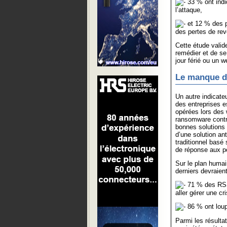
33 % ont indiq
l’attaque,
et 12 % des p
des pertes de re
Cette étude valide
remédier et de se
jour férié ou un 
Le manque de
Un autre indicate
des entreprises e
opérées lors des 
ransomware contre
bonnes solutions 
d’une solution an
traditionnel basé
de réponse aux p
Sur le plan humai
derniers devraient
71 % des RSSI
aller gérer une cri
86 % ont loup
Parmi les résulta