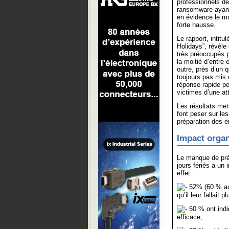
professionnels de
ransomware ayant 
en évidence le ma
forte hausse.
Le rapport, intit
Holidays”, révèle
très préoccupés p
la moitié d’entre 
outre, près d’un 
toujours pas mis
réponse rapide pen
victimes d’une a
Les résultats met
font peser sur le
préparation des e
Impact organ
Le manque de pré
jours fériés a un 
effet :
52% (60 % au 
qu’il leur fallait
50 % ont indiq
efficace,