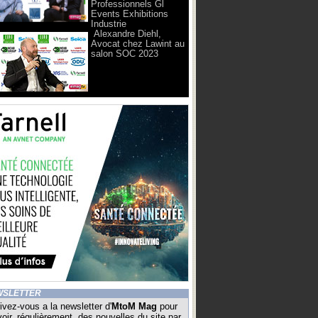
Professionnels Gl
Events Exhibitions
Industrie
Alexandre Diehl,
Avocat chez Lawint au
salon SOC 2023
WSLETTER
ivez-vous a la newsletter d'
MtoM Mag
pour
oir, régulièrement, des nouvelles du site par