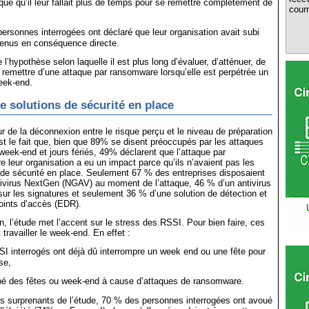
ué qu’il leur fallait plus de temps pour se remettre complètement de
courr
ersonnes interrogées ont déclaré que leur organisation avait subi
venus en conséquence directe.
 l’hypothèse selon laquelle il est plus long d’évaluer, d’atténuer, de
 remettre d’une attaque par ransomware lorsqu’elle est perpétrée un
week-end.
 solutions de sécurité en place
ur de la déconnexion entre le risque perçu et le niveau de préparation
st le fait que, bien que 89% se disent préoccupés par les attaques
week-end et jours fériés, 49% déclarent que l’attaque par
 leur organisation a eu un impact parce qu’ils n’avaient pas les
de sécurité en place. Seulement 67 % des entreprises disposaient
tivirus NextGen (NGAV) au moment de l’attaque, 46 % d’un antivirus
 sur les signatures et seulement 36 % d’une solution de détection et
oints d’accès (EDR).
n, l’étude met l’accent sur le stress des RSSI. Pour bien faire, ces
 travailler le week-end. En effet :
 interrogés ont déjà dû interrompre un week end ou une fête pour
se,
é des fêtes ou week-end à cause d’attaques de ransomware.
ts surprenants de l’étude, 70 % des personnes interrogées ont avoué