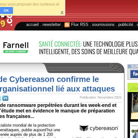
s pour vous proposer des contenus et
OK
X
accueil
.
newsletter
.
Flux RSS
.
soumissions
.
publicité
.
SUI
de Cybereason confirme le
rganisationnel lié aux attaques
Publication: Novembre 2021
 de ransomware perpétrées durant les week-end et
 L’étude met en évidence le manque de préparation
es françaises...
aliste mondial de la protection
erattaques, publie aujourd’hui une
enée auprès de plus de 1 200