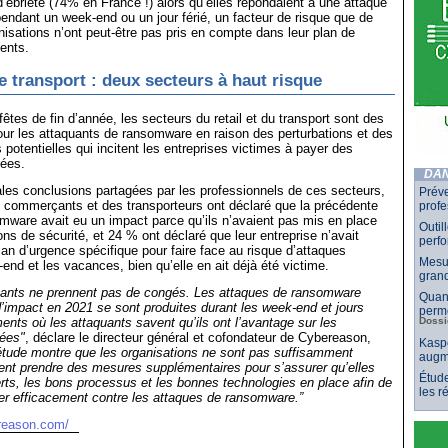
 d’ébriété (74% en France !) alors qu’elles répondaient à une attaque
ndant un week-end ou un jour férié, un facteur de risque que de
sations n’ont peut-être pas pris en compte dans leur plan de
ents.
le transport : deux secteurs à haut risque
êtes de fin d’année, les secteurs du retail et du transport sont des
our les attaquants de ransomware en raison des perturbations et des
 potentielles qui incitent les entreprises victimes à payer des
vées.
DAN
ales conclusions partagées par les professionnels de ces secteurs,
Préve
 commerçants et des transporteurs ont déclaré que la précédente
profe
mware avait eu un impact parce qu’ils n’avaient pas mis en place
Outil
ons de sécurité, et 24 % ont déclaré que leur entreprise n’avait
perf
lan d’urgence spécifique pour faire face au risque d’attaques
Mesur
end et les vacances, bien qu’elle en ait déjà été victime.
grand
uants ne prennent pas de congés. Les attaques de ransomware
Quand
d’impact en 2021 se sont produites durant les week-end et jours
perme
ents où les attaquants savent qu’ils ont l’avantage sur les
Dossi
lées"
, déclare le directeur général et cofondateur de Cybereason,
Kaspe
étude montre que les organisations ne sont pas suffisamment
augm
ent prendre des mesures supplémentaires pour s’assurer qu’elles
Étude
rts, les bons processus et les bonnes technologies en place afin de
les 
er efficacement contre les attaques de ransomware.”
reason.com/