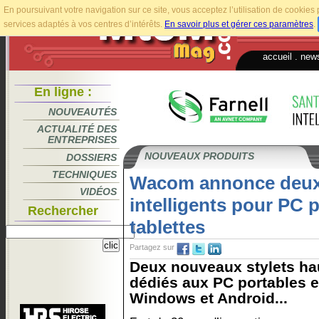
En poursuivant votre navigation sur ce site, vous acceptez l’utilisation de cookie
services adaptés à vos centres d’intérêts.
En savoir plus et gérer ces paramètres
.
accueil
.
news
En ligne :
NOUVEAUTÉS
ACTUALITÉ DES
ENTREPRISES
NOUVEAUX PRODUITS
DOSSIERS
TECHNIQUES
Wacom annonce deux 
VIDÉOS
intelligents pour PC p
Rechercher
tablettes
Partagez sur
Deux nouveaux stylets 
dédiés aux PC portables e
Windows et Android...