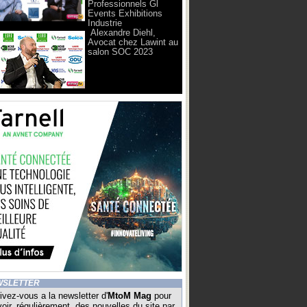
Professionnels Gl
Events Exhibitions
Industrie
Alexandre Diehl,
Avocat chez Lawint au
salon SOC 2023
WSLETTER
ivez-vous a la newsletter d'
MtoM Mag
pour
oir, régulièrement, des nouvelles du site par