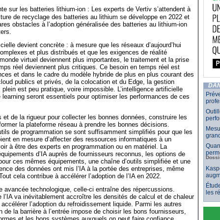
e sur les batteries lithium-ion : Les experts de Vertiv s’attendent à
ucture de recyclage des batteries au lithium se développe en 2022 et
ares obstacles à l’adoption généralisée des batteries au lithium-ion
ers.
ificielle devient concrète : à mesure que les réseaux d’aujourd’hui
omplexes et plus distribués et que les exigences de réalité
onde virtuel deviennent plus importantes, le traitement et la prise
mps réel deviennent plus critiques. Ce besoin en temps réel est
nces et dans le cadre du modèle hybride de plus en plus courant des
loud publics et privés, de la colocation et du Edge, la gestion
DAN
lein est peu pratique, voire impossible. L’intelligence artificielle
Préve
e learning seront essentiels pour optimiser les performances de ces
profe
Outil
s et de la rigueur pour collecter les bonnes données, construire les
perf
ormer la plateforme réseau à prendre les bonnes décisions.
Mesur
tils de programmation se sont suffisamment simplifiés pour que les
grand
oient en mesure d’affecter des ressources informatiques à un
Quand
ir à être des experts en programmation ou en matériel. La
perme
 équipements d’IA auprès de fournisseurs reconnus, les options de
Dossi
pour ces mêmes équipements, une chaîne d’outils simplifiée et une
ience des données ont mis l’IA à la portée des entreprises, même
Kaspe
augm
Tout cela contribue à accélérer l’adoption de l’IA en 2022.
Étude
 avancée technologique, celle-ci entraîne des répercussions.
les 
 l’IA va inévitablement accroître les densités de calcul et de chaleur
 accélérer l’adoption du refroidissement liquide. Parmi les autres
on de la barrière à l’entrée impose de choisir les bons fournisseurs,
ormes et les bons systèmes auxquels on peut faire confiance.