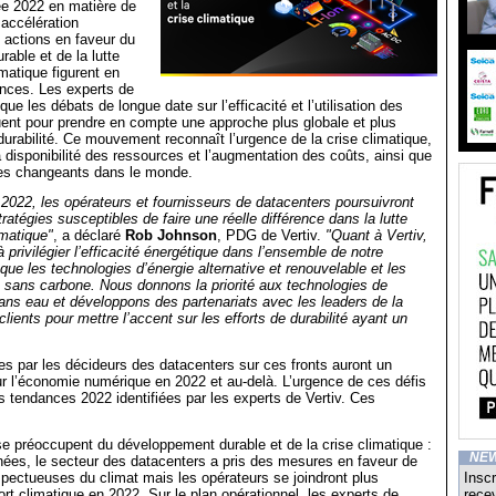
ée 2022 en matière de
accélération
 actions en faveur du
able et de la lutte
imatique figurent en
ances. Les experts de
que les débats de longue date sur l’efficacité et l’utilisation des
ent pour prendre en compte une approche plus globale et plus
durabilité. Ce mouvement reconnaît l’urgence de la crise climatique,
la disponibilité des ressources et l’augmentation des coûts, ainsi que
ues changeants dans le monde.
 2022, les opérateurs et fournisseurs de datacenters poursuivront
atégies susceptibles de faire une réelle différence dans la lutte
imatique"
, a déclaré
Rob Johnson
, PDG de Vertiv.
"Quant à Vertiv,
 privilégier l’efficacité énergétique dans l’ensemble de notre
i que les technologies d’énergie alternative et renouvelable et les
 sans carbone. Nous donnons la priorité aux technologies de
ans eau et développons des partenariats avec les leaders de la
lients pour mettre l’accent sur les efforts de durabilité ayant un
s par les décideurs des datacenters sur ces fronts auront un
r l’économie numérique en 2022 et au-delà. L’urgence de ces défis
es tendances 2022 identifiées par les experts de Vertiv. Ces
e préoccupent du développement durable et de la crise climatique :
NE
ées, le secteur des datacenters a pris des mesures en faveur de
spectueuses du climat mais les opérateurs se joindront plus
Inscr
ort climatique en 2022. Sur le plan opérationnel, les experts de
recev