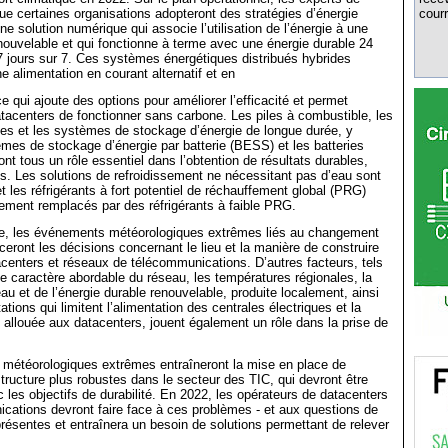
que certaines organisations adopteront des stratégies d’énergie
courr
une solution numérique qui associe l’utilisation de l’énergie à une
ouvelable et qui fonctionne à terme avec une énergie durable 24
7 jours sur 7. Ces systèmes énergétiques distribués hybrides
e alimentation en courant alternatif et en
e qui ajoute des options pour améliorer l’efficacité et permet
tacenters de fonctionner sans carbone. Les piles à combustible, les
les et les systèmes de stockage d’énergie de longue durée, y
mes de stockage d’énergie par batterie (BESS) et les batteries
ront tous un rôle essentiel dans l’obtention de résultats durables,
bles. Les solutions de refroidissement ne nécessitant pas d’eau sont
 les réfrigérants à fort potentiel de réchauffement global (PRG)
ement remplacés par des réfrigérants à faible PRG.
me, les événements météorologiques extrêmes liés au changement
ceront les décisions concernant le lieu et la manière de construire
enters et réseaux de télécommunications. D’autres facteurs, tels
t le caractère abordable du réseau, les températures régionales, la
’eau et de l’énergie durable renouvelable, produite localement, ainsi
tions qui limitent l’alimentation des centrales électriques et la
e allouée aux datacenters, jouent également un rôle dans la prise de
étéorologiques extrêmes entraîneront la mise en place de
tructure plus robustes dans le secteur des TIC, qui devront être
les objectifs de durabilité. En 2022, les opérateurs de datacenters
cations devront faire face à ces problèmes - et aux questions de
présentes et entraînera un besoin de solutions permettant de relever