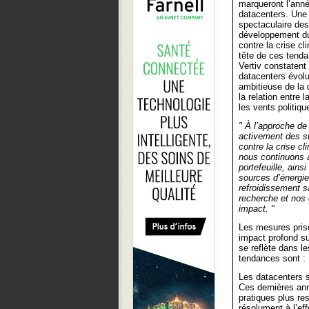
marqueront l’ann
datacenters. Une 
spectaculaire des
développement dur
contre la crise cl
tête de ces tend
Vertiv constatent 
datacenters évolu
ambitieuse de la 
la relation entre 
les vents politiq
" À l’approche de
activement des str
contre la crise cl
nous continuons à
portefeuille, ains
sources d’énergie
refroidissement s
recherche et nos c
impact. "
Les mesures prise
impact profond su
se reflète dans l
tendances sont :
Les datacenters s
Ces dernières ann
pratiques plus re
résolument à l’eff