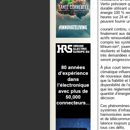
Vertiv prévoient 
durable utilisant 
énergie 100 % ren
heures sur 24 et 
peuvent fournir un
courant continu, c
finalement aux da
actifs renouvelab
compris les systè
lithium-ion*, joue
résilients et fia
très demandées et
seront progressiv
À plus court ter
climatique influen
de nouveaux datac
que la fiabilité e
disponibilité de l
que les réglementa
quantité d’énergi
décision.
Ces phénomènes m
systèmes d’infras
harmonisées avec 
et de télécommuni
latence toujours 
tous ces défis.