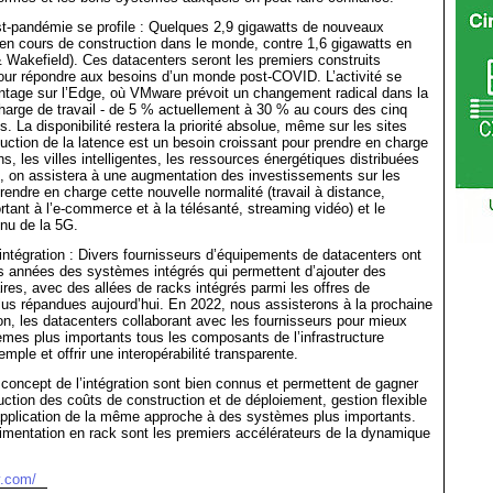
st-pandémie se profile : Quelques 2,9 gigawatts de nouveaux
en cours de construction dans le monde, contre 1,6 gigawatts en
Wakefield). Ces datacenters seront les premiers construits
our répondre aux besoins d’un monde post-COVID. L’activité se
ntage sur l’Edge, où VMware prévoit un changement radical dans la
 charge de travail - de 5 % actuellement à 30 % au cours des cinq
. La disponibilité restera la priorité absolue, même sur les sites
uction de la latence est un besoin croissant pour prendre en charge
s, les villes intelligentes, les ressources énergétiques distribuées
, on assistera à une augmentation des investissements sur les
rendre en charge cette nouvelle normalité (travail à distance,
rtant à l’e-commerce et à la télésanté, streaming vidéo) et le
nu de la 5G.
intégration : Divers fournisseurs d’équipements de datacenters ont
s années des systèmes intégrés qui permettent d’ajouter des
res, avec des allées de racks intégrés parmi les offres de
lus répandues aujourd’hui. En 2022, nous assisterons à la prochaine
ion, les datacenters collaborant avec les fournisseurs pour mieux
èmes plus importants tous les composants de l’infrastructure
emple et offrir une interopérabilité transparente.
concept de l’intégration sont bien connus et permettent de gagner
éduction des coûts de construction et de déploiement, gestion flexible
’application de la même approche à des systèmes plus importants.
limentation en rack sont les premiers accélérateurs de la dynamique
v.com/