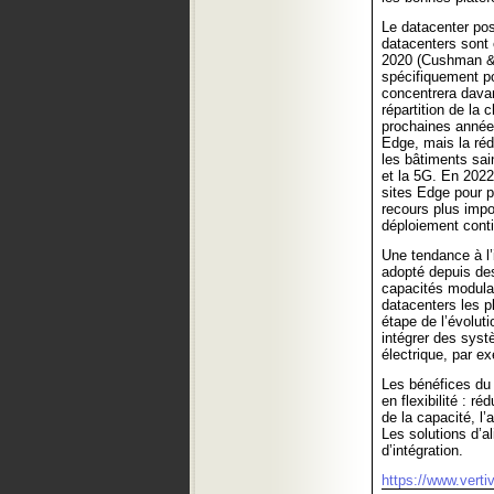
Le datacenter po
datacenters sont 
2020 (Cushman & 
spécifiquement p
concentrera dava
répartition de la
prochaines années
Edge, mais la réd
les bâtiments sain
et la 5G. En 2022
sites Edge pour p
recours plus impo
déploiement conti
Une tendance à l’
adopté depuis de
capacités modulai
datacenters les p
étape de l’évolut
intégrer des syst
électrique, par ex
Les bénéfices du 
en flexibilité : r
de la capacité, l
Les solutions d’a
d’intégration.
https://www.verti