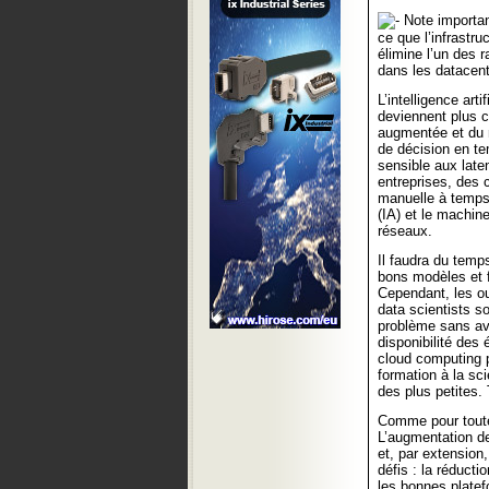
Note important
ce que l’infrastr
élimine l’un des r
dans les datacent
L’intelligence art
deviennent plus c
augmentée et du m
de décision en te
sensible aux late
entreprises, des c
manuelle à temps p
(IA) et le machin
réseaux.
Il faudra du temp
bons modèles et f
Cependant, les ou
data scientists s
problème sans avo
disponibilité des
cloud computing 
formation à la sc
des plus petites. 
Comme pour toute
L’augmentation de
et, par extension,
défis : la réducti
les bonnes platef