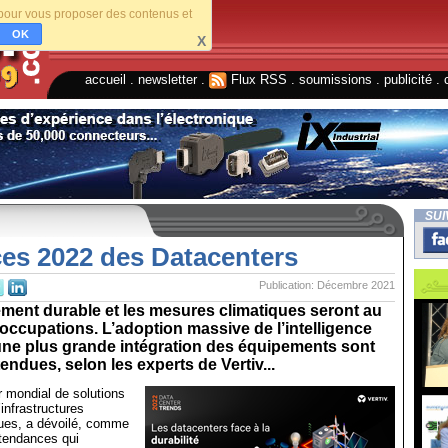
s pour vous proposer des contenus et
OK
X
accueil
.
newsletter
.
Flux RSS
.
soumissions
.
publicité
.
SUI
es 2022 des Datacenters
Publication: Décembre 2021
ment durable et les mesures climatiques seront au
ccupations. L’adoption massive de l’intelligence
et une plus grande intégration des équipements sont
endues, selon les experts de Vertiv...
ur mondial de solutions
’infrastructures
ques, a dévoilé, comme
 tendances qui