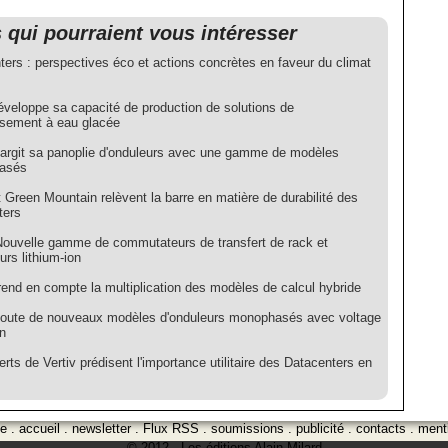
s qui pourraient vous intéresser
ters : perspectives éco et actions concrètes en faveur du climat
développe sa capacité de production de solutions de
issement à eau glacée
élargit sa panoplie d'onduleurs avec une gamme de modèles
asés
t Green Mountain relèvent la barre en matière de durabilité des
ters
 Nouvelle gamme de commutateurs de transfert de rack et
urs lithium-ion
rend en compte la multiplication des modèles de calcul hybride
ajoute de nouveaux modèles d'onduleurs monophasés avec voltage
n
rts de Vertiv prédisent l'importance utilitaire des Datacenters en
ge
.
accueil
.
newsletter
.
Flux RSS
.
soumissions
.
publicité
.
contacts
.
ment
© 2012 - Les éditions Alain Milard