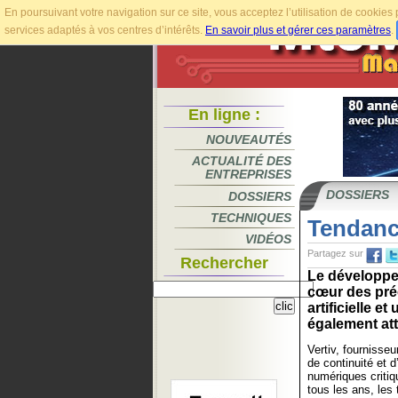
En poursuivant votre navigation sur ce site, vous acceptez l’utilisation de cookie
services adaptés à vos centres d’intérêts.
En savoir plus et gérer ces paramètres
.
En ligne :
NOUVEAUTÉS
ACTUALITÉ DES
ENTREPRISES
DOSSIERS
DOSSIERS
TECHNIQUES
Tendanc
VIDÉOS
Partagez sur
Rechercher
Le développe
cœur des préo
artificielle 
également att
Vertiv, fournisse
de continuité et d
numériques criti
tous les ans, les