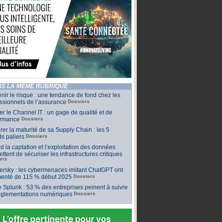
S LA MÊME RUBRIQUE
nir le risque : une tendance de fond chez les
ssionnels de l’assurance
Dossiers
ler le Channel IT : un gage de qualité et de
ormance
Dossiers
er la maturité de sa Supply Chain : les 5
s paliers
Dossiers
 la captation et l’exploitation des données
ttent de sécuriser les infrastructures critiques
ers
rsky : les cybermenaces imitant ChatGPT ont
enté de 115 % début 2025
Dossiers
 Splunk : 53 % des entreprises peinent à suivre
réglementations numériques
Dossiers