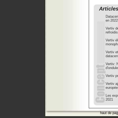
Article
Datacen
en 2022
Vertiv 
refroid
Vertiv 
monoph
Vertiv e
datacen
Vertiv:
d'ondule
Vertiv p
Vertiv 
europée
Les expe
2021
haut de pa