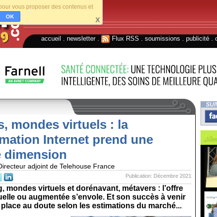
s pour vous proposer des contenus et
OK
X
accueil
.
newsletter
.
Flux RSS
.
soumissions
.
publicité
.
SUI
, mondes virtuels : la
ation Internet prend une
e dimension
Directeur adjoint de Telehouse France
Publication: Décembre 2021
 mondes virtuels et dorénavant, métavers : l’offre
rtuelle ou augmentée s’envole. Et son succès à venir
 place au doute selon les estimations du marché...