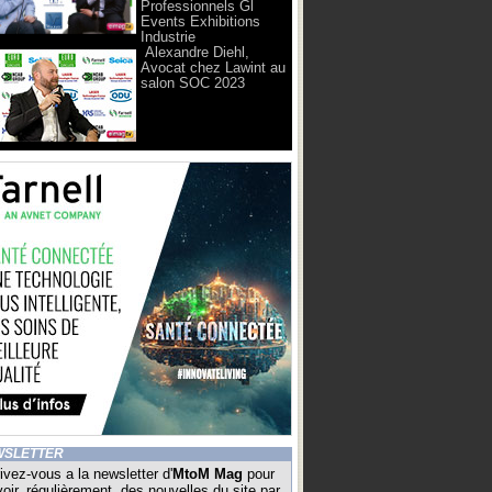
Professionnels Gl
Events Exhibitions
Industrie
Alexandre Diehl,
Avocat chez Lawint au
salon SOC 2023
WSLETTER
ivez-vous a la newsletter d'
MtoM Mag
pour
oir, régulièrement, des nouvelles du site par