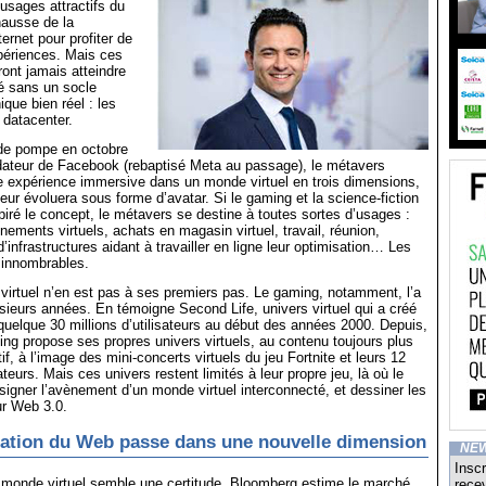
usages attractifs du
 hausse de la
rnet pour profiter de
périences. Mais ces
ront jamais atteindre
é sans un socle
que bien réel : les
 datacenter.
de pompe en octobre
ndateur de Facebook (rebaptisé Meta au passage), le métavers
ne expérience immersive dans un monde virtuel en trois dimensions,
teur évoluera sous forme d’avatar. Si le gaming et la science-fiction
piré le concept, le métavers se destine à toutes sortes d’usages :
nements virtuels, achats en magasin virtuel, travail, réunion,
’infrastructures aidant à travailler en ligne leur optimisation… Les
 innombrables.
virtuel n’en est pas à ses premiers pas. Le gaming, notamment, l’a
usieurs années. En témoigne Second Life, univers virtuel qui a créé
uelque 30 millions d’utilisateurs au début des années 2000. Depuis,
ming propose ses propres univers virtuels, au contenu toujours plus
tif, à l’image des mini-concerts virtuels du jeu Fortnite et leurs 12
teurs. Mais ces univers restent limités à leur propre jeu, là où le
igner l’avènement d’un monde virtuel interconnecté, et dessiner les
ur Web 3.0.
tion du Web passe dans une nouvelle dimension
NE
Inscr
 monde virtuel semble une certitude. Bloomberg estime le marché
recev