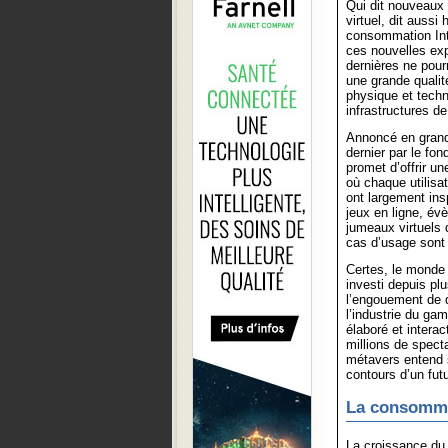
Qui dit nouveaux 
virtuel, dit aussi
consommation Inte
ces nouvelles ex
dernières ne pour
une grande qualit
physique et techni
infrastructures de
Annoncé en gran
dernier par le fo
promet d’offrir u
où chaque utilisa
ont largement ins
jeux en ligne, évè
jumeaux virtuels d
cas d’usage sont
Certes, le monde 
investi depuis pl
l’engouement de q
l’industrie du ga
élaboré et interac
millions de specta
métavers entend s
contours d’un fut
La consomma
La croissance du