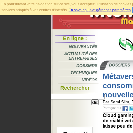
En poursuivant votre navigation sur ce site, vous acceptez l’utilisation de cookie
services adaptés à vos centres d’intérêts.
En savoir plus et gérer ces paramètres
.
En ligne :
NOUVEAUTÉS
ACTUALITÉ DES
ENTREPRISES
DOSSIERS
DOSSIERS
TECHNIQUES
Métavers
VIDÉOS
consomm
Rechercher
nouvell
Par Sami Slim, 
Partagez sur
Cloud gaming,
de réalité vi
laisse peu de