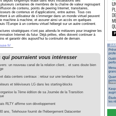
nt depuis longtemps établi dans leurs installations des
lusieurs centaines de membres de la chaîne de valeur regroupant
ffusion de contenu, points de peering Internet, transitaires,
isseurs de contenus et d’applications, entre autres. Tous ces
ttent à un utilisateur de s’immerger dans un monde virtuel peuvent
de machine à machine, et assurer ainsi un accès en quelques
uis l’Europe à un contenu virtuel hébergé sur un autre continent.
tructures stratégiques n’ont pas attendu le métavers pour imaginer les
mation Internet du futur. Déjà prêtes, elles doivent continuer à
ins et garantir dès aujourd’hui la continuité de demain.
ouse.fr/
DAN
Préve
profe
s qui pourraient vous intéresser
Outil
perf
ers: un nouveau canal de la relation client... et sans doute bien
Mesur
ge
grand
et data centers centraux : retour sur une tendance forte
Quand
perme
Dossi
teurs et téléviseurs LG dans les starting-blocks
Kaspe
organise la 7ème édition de sa Journée de la Transition
augm
que
Étude
les 
çais RLTY affirme son développement
30 ans, Telehouse fournit de l'hébergement Datacenter