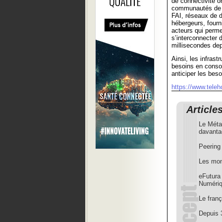
de connectivité o
communautés de p
FAI, réseaux de di
hébergeurs, fourn
acteurs qui perme
s’interconnecter 
millisecondes dep
Ainsi, les infras
besoins en consom
anticiper les beso
https://www.teleh
Article
Le Métav
davanta
Peering 
Les moni
eFutura 
Numéri
Le fran
Depuis 