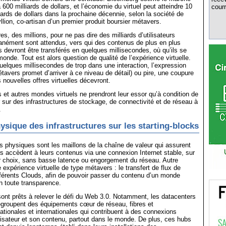
à 600 milliards de dollars, et l’économie du virtuel peut atteindre 10
courr
iards de dollars dans la prochaine décennie, selon la société de
llion, co-artisan d’un premier produit boursier métavers.
res, des millions, pour ne pas dire des milliards d’utilisateurs
anément sont attendus, vers qui des contenus de plus en plus
 devront être transférés en quelques millisecondes, où qu’ils se
onde. Tout est alors question de qualité de l’expérience virtuelle.
elques millisecondes de trop dans une interaction, l’expression
étavers promet d’arriver à ce niveau de détail) ou pire, une coupure
 nouvelles offres virtuelles décevront.
 et autres mondes virtuels ne prendront leur essor qu’à condition de
 sur des infrastructures de stockage, de connectivité et de réseau à
.
sique des infrastructures sur les starting-blocks
es physiques sont les maillons de la chaîne de valeur qui assurent
urs accèdent à leurs contenus via une connexion Internet stable, sur
ur choix, sans basse latence ou engorgement du réseau. Autre
 expérience virtuelle de type métavers : le transfert de flux de
férents Clouds, afin de pouvoir passer du contenu d’un monde
 en toute transparence.
ont prêts à relever le défi du Web 3.0. Notamment, les datacenters
egroupent des équipements cœur de réseau, fibres et
ationales et internationales qui contribuent à des connexions
tilisateur et son contenu, partout dans le monde. De plus, ces hubs