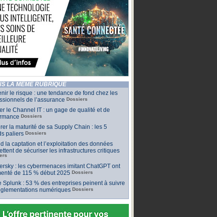
S LA MÊME RUBRIQUE
nir le risque : une tendance de fond chez les
ssionnels de l’assurance
Dossiers
ler le Channel IT : un gage de qualité et de
ormance
Dossiers
er la maturité de sa Supply Chain : les 5
s paliers
Dossiers
 la captation et l’exploitation des données
ttent de sécuriser les infrastructures critiques
ers
rsky : les cybermenaces imitant ChatGPT ont
enté de 115 % début 2025
Dossiers
 Splunk : 53 % des entreprises peinent à suivre
réglementations numériques
Dossiers