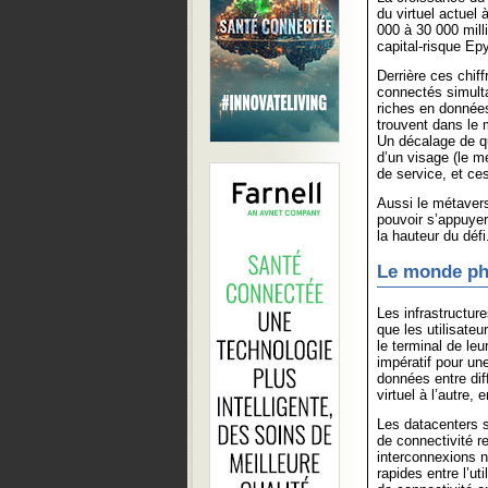
du virtuel actuel 
000 à 30 000 mill
capital-risque Epy
Derrière ces chiff
connectés simult
riches en données
trouvent dans le m
Un décalage de qu
d’un visage (le m
de service, et ces
Aussi le métavers
pouvoir s’appuyer
la hauteur du défi
Le monde phy
Les infrastructur
que les utilisate
le terminal de le
impératif pour une
données entre dif
virtuel à l’autre,
Les datacenters s
de connectivité r
interconnexions n
rapides entre l’u