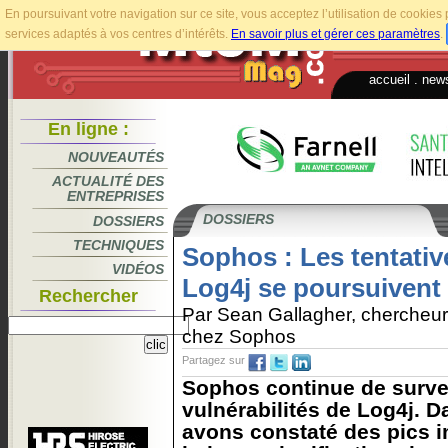
En poursuivant votre navigation sur ce site, vous acceptez l’utilisation de cookie
services adaptés à vos centres d’intérêts.
En savoir plus et gérer ces paramètres
.
accueil
.
news
En ligne :
NOUVEAUTÉS
ACTUALITÉ DES
ENTREPRISES
DOSSIERS
DOSSIERS
TECHNIQUES
Sophos : Les tentativ
VIDÉOS
Log4j se poursuivent
Rechercher
Par Sean Gallagher, chercheur
chez Sophos
Partagez sur
Sophos continue de survei
vulnérabilités de Log4j. D
avons constaté des pics i