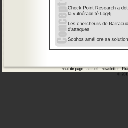
Check Point Research a déte
la vulnérabilité Log4j
Les chercheurs de Barracuda 
d'attaques
Sophos améliore sa solutio
haut de page
.
accueil
.
newsletter
.
Flu
© 2012