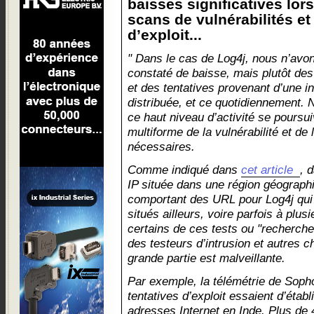
baisses significatives lors
scans de vulnérabilités et
d’exploit...
" Dans le cas de Log4j, nous n’avo
constaté de baisse, mais plutôt de
et des tentatives provenant d’une i
distribuée, et ce quotidiennement.
ce haut niveau d’activité se poursui
multiforme de la vulnérabilité et de 
nécessaires.
Comme indiqué dans
cet article
, 
IP située dans une région géograp
comportant des URL pour Log4j qui
situés ailleurs, voire parfois à plus
certains de ces tests ou "recherche
des testeurs d’intrusion et autres 
grande partie est malveillante.
Par exemple, la télémétrie de Sop
tentatives d’exploit essaient d’établ
adresses Internet en Inde. Plus de 