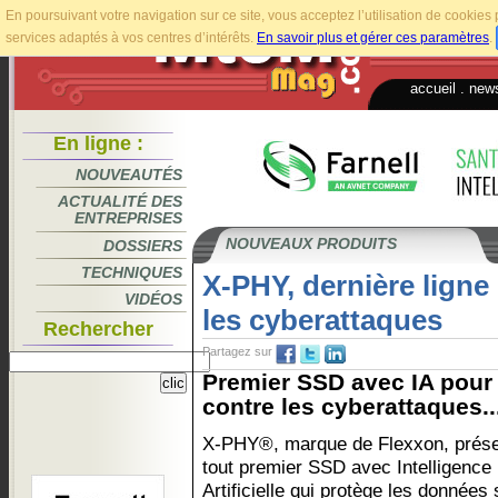
En poursuivant votre navigation sur ce site, vous acceptez l’utilisation de cookie
services adaptés à vos centres d’intérêts.
En savoir plus et gérer ces paramètres
.
accueil
.
news
En ligne :
NOUVEAUTÉS
ACTUALITÉ DES
ENTREPRISES
NOUVEAUX PRODUITS
DOSSIERS
TECHNIQUES
X-PHY, dernière ligne
VIDÉOS
les cyberattaques
Rechercher
Partagez sur
Premier SSD avec IA pour
contre les cyberattaques..
X-PHY®, marque de Flexxon, prése
tout premier SSD avec Intelligence
Artificielle qui protège les données