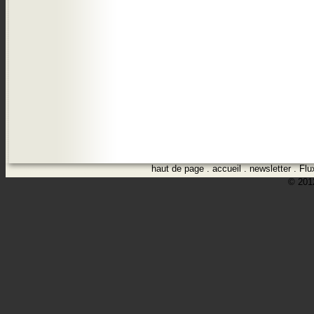
haut de page
.
accueil
.
newsletter
.
Flu
© 2012