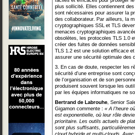
faciles et efficaces pour protéger 
plus sollicité. Elles contiennent des
sont nécessaires pour assurer la p
des collaborateur. Par ailleurs, la 
cryptographiques SSL et TLS deven
menaces cryptographiques avancée
obsolètes, les protocoles TLS 1.0 e
créer des fuites de données sensib
TLS 1.2 est une solution efficace e
assurer une sécurité optimale des 
3. En cas de doute, respecter les rè
sécurité d’une entreprise sont conç
de l’organisation et de son personne
produisent souvent lorsque les outi
par les équipes informatiques ne so
Bertrand de Labrouhe
, Senior Sa
Gigamon commente :
« A l’heure o
est exponentielle, où leur rôle devie
prioritaire. Les outils actuels de pl
sont plus suffisants, particulièrem
cloud hybride et multi-clouds. Av