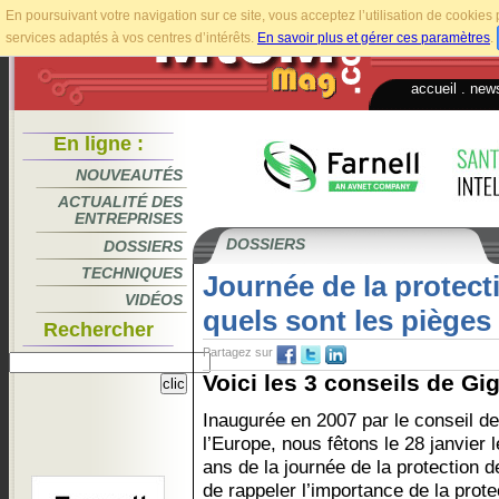
En poursuivant votre navigation sur ce site, vous acceptez l’utilisation de cookie
services adaptés à vos centres d’intérêts.
En savoir plus et gérer ces paramètres
.
accueil
.
news
En ligne :
NOUVEAUTÉS
ACTUALITÉ DES
ENTREPRISES
DOSSIERS
DOSSIERS
TECHNIQUES
Journée de la protect
VIDÉOS
quels sont les pièges 
Rechercher
Partagez sur
Voici les 3 conseils de Gi
Inaugurée en 2007 par le conseil de
l’Europe, nous fêtons le 28 janvier 
ans de la journée de la protection d
de rappeler l’importance de la prot