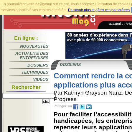
En poursuivant votre navigation sur ce site, vous acceptez l’utilisation de cookie
services adaptés à vos centres d’intérêts.
En savoir plus et gérer ces paramètres
.
accueil
.
news
En ligne :
NOUVEAUTÉS
ACTUALITÉ DES
ENTREPRISES
DOSSIERS
DOSSIERS
TECHNIQUES
Comment rendre la c
VIDÉOS
applications plus acc
Rechercher
Par Kathryn Grayson Nanz, De
Progress
Partagez sur
Pour faciliter l’accessibil
handicapées, les entrepris
repenser leurs applications