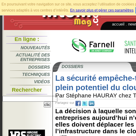
En poursuivant votre navigation sur ce site, vous acceptez l’utilisation de cookie
services adaptés à vos centres d’intérêts.
En savoir plus et gérer ces paramètres
.
accueil
.
news
En ligne :
NOUVEAUTÉS
ACTUALITÉ DES
ENTREPRISES
DOSSIERS
DOSSIERS
TECHNIQUES
La sécurité empêche-t-
VIDÉOS
plein potentiel du clo
Rechercher
Par Stéphane HAURAY chez 
Partagez sur
La décision à laquelle son
entreprises aujourd’hui n’
elles doivent déplacer les
l’infrastructure dans le c