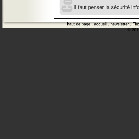
Il faut penser la sécurité in
haut de page
.
accueil
.
newsletter
.
Flu
© 2012