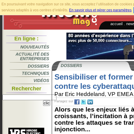
En poursuivant votre navigation sur ce site, vous acceptez l’utilisation de cookie
services adaptés à vos centres d’intérêts.
En savoir plus et gérer ces paramètres
.
accueil
.
news
En ligne :
NOUVEAUTÉS
ACTUALITÉ DES
ENTREPRISES
DOSSIERS
DOSSIERS
TECHNIQUES
Sensibiliser et former 
VIDÉOS
contre les cyberattaq
Rechercher
Par Eric Heddeland, VP EMEA
Partagez sur
Alors que les enjeux liés 
croissants, l’incitation à 
contre les attaques se tr
injonction...