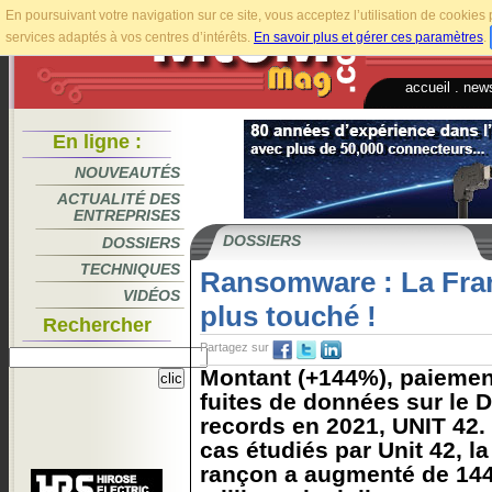
En poursuivant votre navigation sur ce site, vous acceptez l’utilisation de cookie
services adaptés à vos centres d’intérêts.
En savoir plus et gérer ces paramètres
.
accueil
.
news
En ligne :
NOUVEAUTÉS
ACTUALITÉ DES
ENTREPRISES
DOSSIERS
DOSSIERS
TECHNIQUES
Ransomware : La Fra
VIDÉOS
plus touché !
Rechercher
Partagez sur
Montant (+144%), paiemen
fuites de données sur le 
records en 2021, UNIT 42.
cas étudiés par Unit 42,
rançon a augmenté de 144