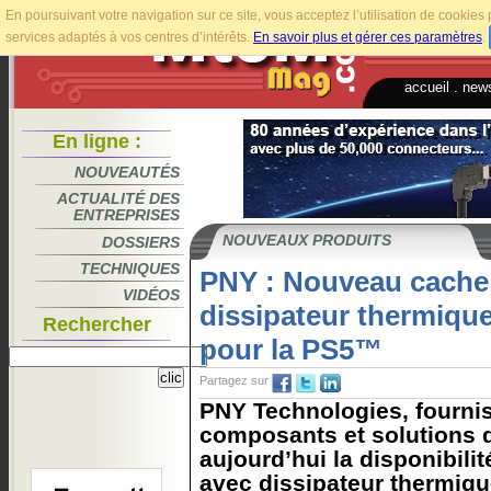
En poursuivant votre navigation sur ce site, vous acceptez l’utilisation de cookie
services adaptés à vos centres d’intérêts.
En savoir plus et gérer ces paramètres
.
accueil
.
news
En ligne :
NOUVEAUTÉS
ACTUALITÉ DES
ENTREPRISES
NOUVEAUX PRODUITS
DOSSIERS
TECHNIQUES
PNY : Nouveau cache
VIDÉOS
dissipateur thermique 
Rechercher
pour la PS5™
Partagez sur
PNY Technologies, fournis
composants et solutions 
aujourd’hui la disponibil
avec dissipateur thermiqu