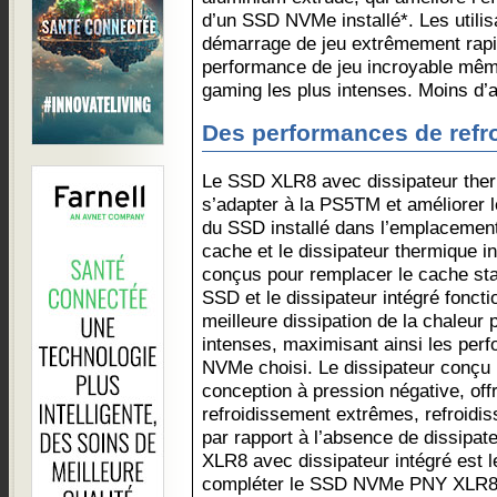
d’un SSD NVMe installé*. Les utilis
démarrage de jeu extrêmement rapi
performance de jeu incroyable mêm
gaming les plus intenses. Moins d’at
Des performances de refr
Le SSD XLR8 avec dissipateur the
s’adapter à la PS5TM et améliorer
du SSD installé dans l’emplacemen
cache et le dissipateur thermique i
conçus pour remplacer le cache st
SSD et le dissipateur intégré fonc
meilleure dissipation de la chaleur
intenses, maximisant ainsi les pe
NVMe choisi. Le dissipateur conçu
conception à pression négative, of
refroidissement extrêmes, refroidi
par rapport à l’absence de dissipa
XLR8 avec dissipateur intégré est l
compléter le SSD NVMe PNY XLR8 