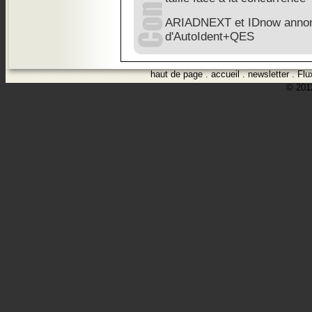
ARIADNEXT et IDnow annonc
d'AutoIdent+QES
haut de page
.
accueil
.
newsletter
.
Flu
© 2012