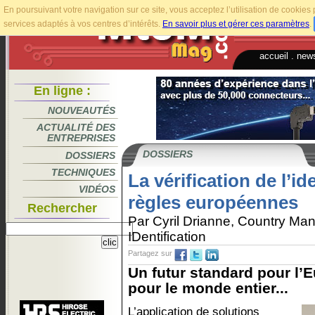
En poursuivant votre navigation sur ce site, vous acceptez l’utilisation de cookie
services adaptés à vos centres d’intérêts.
En savoir plus et gérer ces paramètres
.
accueil
.
news
En ligne :
NOUVEAUTÉS
ACTUALITÉ DES
ENTREPRISES
DOSSIERS
DOSSIERS
TECHNIQUES
La vérification de l’id
VIDÉOS
règles européennes
Rechercher
Par Cyril Drianne, Country Ma
IDentification
Partagez sur
Un futur standard pour l’
pour le monde entier...
L’application de solutions