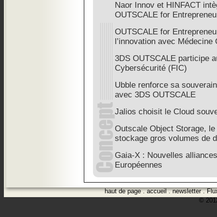
Naor Innov et HINFACT intèg
OUTSCALE for Entrepreneu
OUTSCALE for Entrepreneur
l’innovation avec Médecine 
3DS OUTSCALE participe au 
Cybersécurité (FIC)
Ubble renforce sa souverai
avec 3DS OUTSCALE
Jalios choisit le Cloud so
Outscale Object Storage, le
stockage gros volumes de 
Gaia-X : Nouvelles alliance
Européennes
haut de page
.
accueil
.
newsletter
.
Flu
© 2012