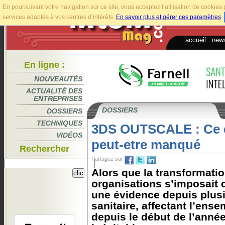
En poursuivant votre navigation sur ce site, vous acceptez l’utilisation de cookie
services adaptés à vos centres d’intérêts.
En savoir plus et gérer ces paramètres
.
accueil
.
news
En ligne :
NOUVEAUTÉS
ACTUALITÉ DES
ENTREPRISES
DOSSIERS
DOSSIERS
TECHNIQUES
3DS OUTSCALE : Ce 
VIDÉOS
peut-etre manqué
Rechercher
Partagez sur
Alors que la transformati
organisations s’imposait
une évidence depuis plusi
sanitaire, affectant l’ense
depuis le début de l’année