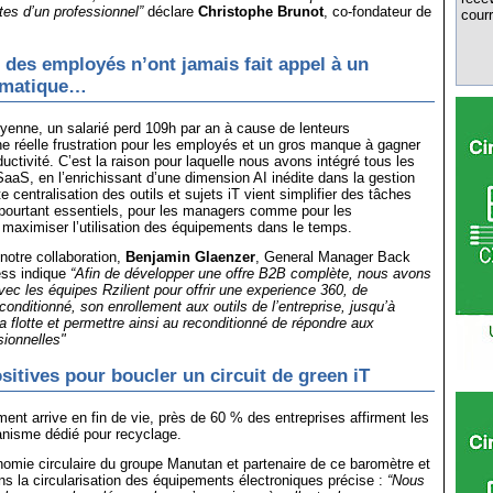
tes d’un professionnel”
déclare
Christophe Brunot
, co-fondateur de
courr
 des employés n’ont jamais fait appel à un
ormatique…
enne, un salarié perd 109h par an à cause de lenteurs
ne réelle frustration pour les employés et un gros manque à gagner
uctivité. C’est la raison pour laquelle nous avons intégré tous les
SaaS, en l’enrichissant d’une dimension AI inédite dans la gestion
e centralisation des outils et sujets iT vient simplifier des tâches
pourtant essentiels, pour les managers comme pour les
t maximiser l’utilisation des équipements dans le temps.
notre collaboration,
Benjamin Glaenzer
, General Manager Back
ess indique
“Afin de développer une offre B2B complète, nous avons
vec les équipes Rzilient pour offrir une experience 360, de
econditionné, son enrollement aux outils de l’entreprise, jusqu’à
la flotte et permettre ainsi au reconditionné de répondre aux
ionnelles"
sitives pour boucler un circuit de green iT
ent arrive en fin de vie, près de 60 % des entreprises affirment les
anisme dédié pour recyclage.
nomie circulaire du groupe Manutan et partenaire de ce baromètre et
s la circularisation des équipements électroniques précise :
“Nous