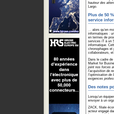
hauteur des atten
Largo.
Plus de 50 %
service inf
… alors qu’en moy
informatiques : u
en termes de prod
services iT à un 
informatique. Cett
chronophages et 
collaborateurs, e
Dans le cadre de 
Market for Busin
joint nos forces a
l’acquisition de r
l’optimisation de 
exigences profess
Des notes po
Lorsqu’un équipem
envoyer à un org
ZACK, filiale éco
acteur engagé dan