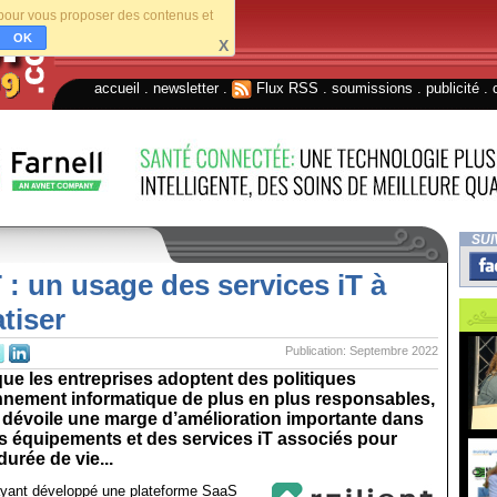
s pour vous proposer des contenus et
OK
X
accueil
.
newsletter
.
Flux RSS
.
soumissions
.
publicité
.
SUI
 : un usage des services iT à
tiser
Publication: Septembre 2022
e les entreprises adoptent des politiques
nnement informatique de plus en plus responsables,
 dévoile une marge d’amélioration importante dans
s équipements et des services iT associés pour
durée de vie...
 ayant développé une plateforme SaaS