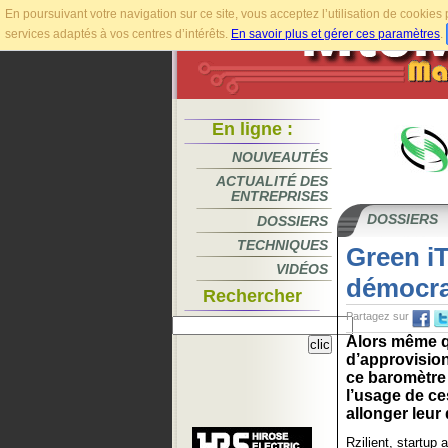
En poursuivant votre navigation sur ce site, vous acceptez l’utilisation de cookie
services adaptés à vos centres d’intérêts.
En savoir plus et gérer ces paramètres
.
En ligne :
NOUVEAUTÉS
ACTUALITÉ DES
ENTREPRISES
DOSSIERS
DOSSIERS
TECHNIQUES
Green iT
VIDÉOS
démocra
Rechercher
Partagez sur
Alors même qu
d’approvisio
ce baromètre
l’usage de ce
allonger leur 
Rzilient
, startup