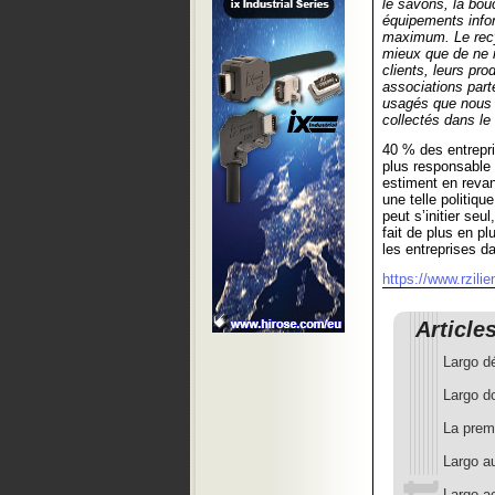
le savons, la bouc
équipements infor
maximum. Le recyc
mieux que de ne r
clients, leurs pr
associations par
usagés que nous 
collectés dans le
40 % des entrepri
plus responsable 
estiment en revan
une telle politiqu
peut s’initier seu
fait de plus en pl
les entreprises d
https://www.rzilie
Article
Largo d
Largo d
La prem
Largo a
Largo a