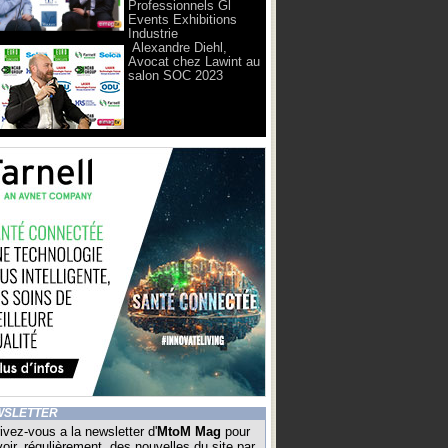
Professionnels Gl
Events Exhibitions
Industrie
Alexandre Diehl,
Avocat chez Lawint au
salon SOC 2023
WSLETTER
ivez-vous a la newsletter d'
MtoM Mag
pour
oir, régulièrement, des nouvelles du site par