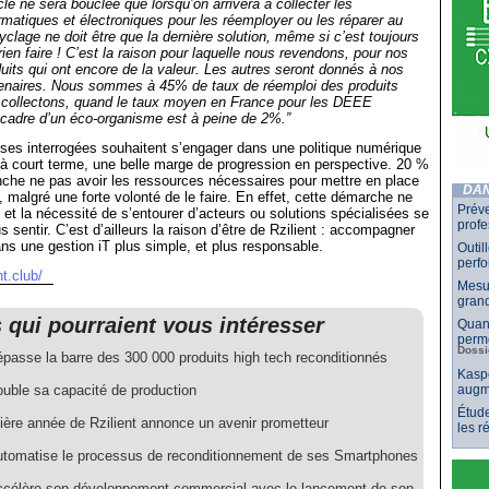
le ne sera bouclée que lorsqu’on arrivera à collecter les
matiques et électroniques pour les réemployer ou les réparer au
lage ne doit être que la dernière solution, même si c’est toujours
ien faire ! C’est la raison pour laquelle nous revendons, pour nos
oduits qui ont encore de la valeur. Les autres seront donnés à nos
tenaires. Nous sommes à 45% de taux de réemploi des produits
collectons, quand le taux moyen en France pour les DEEE
 cadre d’un éco-organisme est à peine de 2%.”
ses interrogées souhaitent s’engager dans une politique numérique
à court terme, une belle marge de progression en perspective. 20 %
che ne pas avoir les ressources nécessaires pour mettre en place
DAN
e, malgré une forte volonté de le faire. En effet, cette démarche ne
Préve
l, et la nécessité de s’entourer d’acteurs ou solutions spécialisées se
profe
us sentir. C’est d’ailleurs la raison d’être de Rzilient : accompagner
ans une gestion iT plus simple, et plus responsable.
Outil
perf
nt.club/
Mesur
grand
s qui pourraient vous intéresser
Quand
perme
Dossi
épasse la barre des 300 000 produits high tech reconditionnés
Kaspe
ouble sa capacité de production
augm
Étude
ière année de Rzilient annonce un avenir prometteur
les 
utomatise le processus de reconditionnement de ses Smartphones
ccélère son développement commercial avec le lancement de son