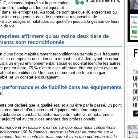
c iT, annonce aujourd’hui la publication
romètre, soulignant les politiques et
T dans les entreprises. Au total, ce sont quelque 40 entreprises qui
sur leur engagement dans le numérique responsable de
nt aux usages et habitudes au quotidien jusqu’à la gestion de leurs
n de vie.
reprises affirment qu’au moins deux tiers de
ments sont reconditionnés
n d’une flotte majoritairement reconditionnée semble plus fréquente
s les entreprises considérées à impact c’est-à-dire ayant un cœur
nt à un enjeu environnemental, social et sociétal identifié les autres
nt pas en reste. 75 % d’entre elles affirment être équipées avec au
tériel reconditionné. Un choix notamment porté par un gain
rable, et un constat encourageant.
 performance et de fiabilité dans les équipements
ui
ts ont déclaré que la qualité est, et a pu être par le passé, un point
leur commande d’ordinateurs et équipements informatiques
u-delà de ce constat, la performance du matériel, et notamment
t aujourd’hui au cœur des attentes des professionnels.
formance et en fiabilité, c’est ce sur quoi nous nous concentrons
NE
ditionneur 100 % français, notre mission est de remettre sur le
Inscr
ements testés, contrôlés mais surtout avec une performance à la
recev