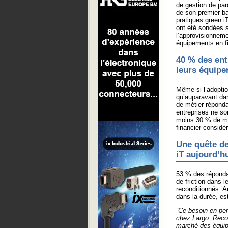
de gestion de par
de son premier ba
pratiques green i
ont été sondées 
l’approvisionneme
équipements en fi
40 % des ent
leurs équipe
Même si l’adoptio
qu’auparavant dan
de métier réponda
entreprises ne so
moins 30 % de ma
financier considé
Une quête de
iT aujourd’h
53 % des répondan
de friction dans 
reconditionnés. A
dans la durée, es
“Ce besoin en per
chez Largo. Recon
marché des équip