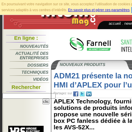
En poursuivant votre navigation sur ce site, vous acceptez l’utilisation de cookie
services adaptés à vos centres d’intérêts.
En savoir plus et gérer ces paramètres
.
accueil
.
news
En ligne :
NOUVEAUTÉS
ACTUALITÉ DES
ENTREPRISES
NOUVEAUX PRODUITS
DOSSIERS
TECHNIQUES
ADM21 présente la no
VIDÉOS
HMI d’APLEX pour l’us
Rechercher
Partagez sur
APLEX Technology, fourni
solutions de produits info
propose une nouvelle sér
box PC fanless dédiée à la 
les AVS-52X...