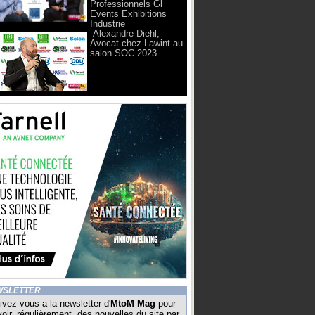
Professionnels Gl
Events Exhibitions
Industrie
Alexandre Diehl,
Avocat chez Lawint au
salon SOC 2023
WSLETTER
ivez-vous a la newsletter d'
MtoM Mag
pour
oir, régulièrement, des nouvelles du site par