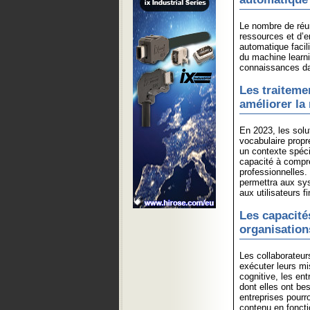
Le nombre de réu
ressources et d’e
automatique facil
du machine learni
connaissances da
Les traiteme
améliorer la
En 2023, les solut
vocabulaire propr
un contexte spéci
capacité à compren
professionnelles.
permettra aux sys
aux utilisateurs 
Les capacité
organisation
Les collaborateur
exécuter leurs mi
cognitive, les en
dont elles ont be
entreprises pourr
contenu en foncti