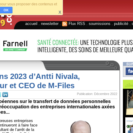
s pour vous proposer des contenus et
OK
X
accueil
.
newsletter
.
Flux RSS
.
soumissions
.
publicité
.
SUI
ns 2023 d’Antti Nivala,
ur et CEO de M-Files
Publication: Décembre 2022
péennes sur le transfert de données personnelles
réoccupation des entreprises internationales axées
es...
reuses entreprises
ntinueront à faire face
ultant de l’arrêt de la