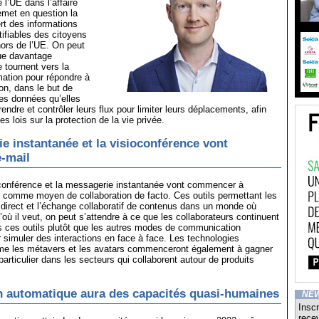
 l’UE dans l’affaire
emet en question la
ert des informations
tifiables des citoyens
ors de l’UE. On peut
que davantage
e tournent vers la
rmation pour répondre à
on, dans le but de
es données qu’elles
ndre et contrôler leurs flux pour limiter leurs déplacements, afin
les lois sur la protection de la vie privée.
e instantanée et la visioconférence vont
e-mail
oconférence et la messagerie instantanée vont commencer à
l comme moyen de collaboration de facto. Ces outils permettant les
direct et l’échange collaboratif de contenus dans un monde où
’où il veut, on peut s’attendre à ce que les collaborateurs continuent
s ces outils plutôt que les autres modes de communication
ur simuler des interactions en face à face. Les technologies
e les métavers et les avatars commenceront également à gagner
particulier dans les secteurs qui collaborent autour de produits
n automatique aura des capacités quasi-humaines
NE
Inscr
recev