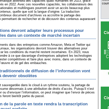
omatique atteindra des capacités quasi humaines en 2023, grâce
courr
sés en 2022. Avec ces nouvelles capacités, les collaborateurs des
nationales et multilingues pourront avoir un accès beaucoup plus
ontenus, quelle que soit la langue d’origine. La traduction
ombreux document d’archives va accroître le partage des
 permettant de rechercher et de découvrir des contenus auparavant
tions devront adapter leurs processus pour
bles dans un contexte de marché incertain
ements dans des entreprises comme Amazon, Meta et Twitter qui
ournaux, les organisations devront trouver des alternatives pour
 car les conditions du marché restent incertaines. En 2023, nous
ndre à ce que davantage d’entreprises adoptent les technologies
ster compétitives et faire plus avec moins, dans un contexte de
d’œuvre et de gel des embauches.
raditionnels de diffusion de l’information vont
 devenir obsolètes
nt sauvegardée dans le cloud à un rythme soutenu, la partage de
résume désormais à une attribution de droits d’accès. Puisqu’il n’est
er ou d’envoyer l’information, on peut imaginer que l’envoi de pièces
ls feront bientôt partie du passé.
 de la parole en texte rendra la transcription
quasi parfaite