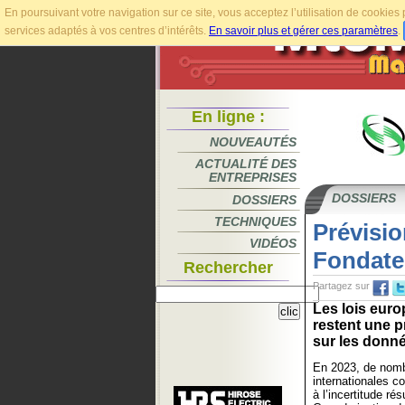
En poursuivant votre navigation sur ce site, vous acceptez l’utilisation de cookie
services adaptés à vos centres d’intérêts.
En savoir plus et gérer ces paramètres
.
En ligne :
NOUVEAUTÉS
ACTUALITÉ DES
ENTREPRISES
DOSSIERS
DOSSIERS
TECHNIQUES
Prévisio
VIDÉOS
Fondate
Rechercher
Partagez sur
Les lois euro
restent une p
sur les donné
En 2023, de nomb
internationales co
à l’incertitude rés