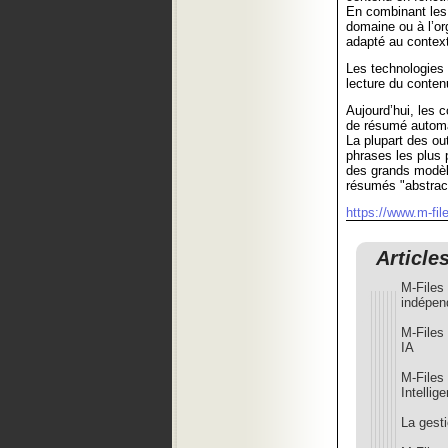
En combinant les
domaine ou à l’or
adapté au context
Les technologies
lecture du conten
Aujourd’hui, les 
de résumé automat
La plupart des out
phrases les plus 
des grands modèl
résumés "abstract
https://www.m-fil
Article
M-Files
indépen
M-Files 
IA
M-Files
Intellig
La gesti