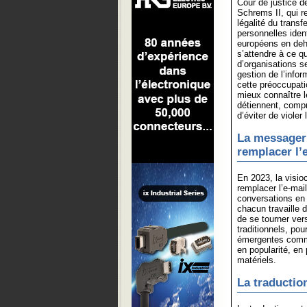
Cour de justice de
Schrems II, qui r
légalité du transf
personnelles iden
européens en deh
s’attendre à ce 
d’organisations s
gestion de l’info
cette préoccupati
mieux connaître l
détiennent, compre
d’éviter de violer 
La messageri
remplacer l’
En 2023, la visi
remplacer l’e-mai
conversations en 
chacun travaille d
de se tourner ver
traditionnels, po
émergentes comm
en popularité, en 
matériels.
La traductio