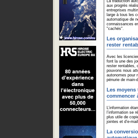
La traduction aut
aux progrès réali
entreprises multi
large à tous les c
automatique de n
connaissances en
"cachés".
Les organisa
rester renta
Avec les licenci
font la une des j
rester rentables,
pouvons nous atte
autonomes pour re
pénurie de main-
Les moyens t
commencer à
L’information éta
l’information se 
plus utile de copi
jointes et d’e-mai
La conversion
automatique 