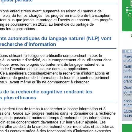
nions enregistrées ayant augmenté en raison du manque de
mplois du temps chargés, les progrès en matière de transcription
itent plus que jamais le partage et l’accès au contenu. Les progrès
ng se poursuivront en 2023, au bénéficie du partage de
ns les organisations.
nts automatiques du langage naturel (NLP) vont
 recherche d’information
DAN
ions utilisant l’intelligence artificielle comprendront mieux le
Préve
e à un secteur d’activité, ou le comportement d’un utilisateur dans
profe
fique, avec les progrès du traitement du langage naturel et la
Outil
dre l’intention de l’utilisateur dans les applications
perf
 Cela améliorera considérablement la recherche d’informations et
Mesur
tèmes de gestion de l’information de fournir le contenu pertinent
grand
finaux, avant même qu’ils ne commencent à chercher.
Quand
s de la recherche cognitive rendront les
perme
Dossi
s plus efficaces
Kaspe
augm
s perdent trop de temps à rechercher la bonne information et à
Étude
ssions. Grâce aux progrès réalisés dans le domaine de la recherche
les 
treprises passeront moins de temps à rechercher les informations
soin et se concentreront davantage sur leur valeur ajoutée. Les
ont aller au-delà de la simple recherche par mots clés et accéder au
on du contexte grâce à des fonctionnalités d’indexation avancées.