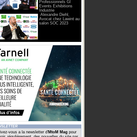
Professionnels Gl
Events Exhibitions
Industrie
Alexandre Diehl,
Avocat chez Lawint au
salon SOC 2023
WSLETTER
ivez-vous a la newsletter d'
MtoM Mag
pour
oir, régulièrement, des nouvelles du site par