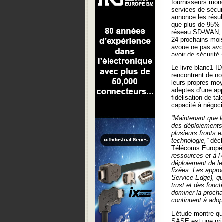
fournisseurs mon
services de sécur
annonce les résul
que plus de 95% d
réseau SD-WAN, ou
24 prochains mois
avoue ne pas avo
avoir de sécurité
Le livre blanc1 I
rencontrent de no
leurs propres moy
adeptes d’une app
fidélisation de ta
capacité à négoci
“Maintenant que l
des déploiements
plusieurs fronts e
technologie,”
déc
Télécoms Europé
ressources et à l
déploiement de le
fixées. Les appr
Service Edge), q
trust et des fonct
dominer la procha
continuent à adopt
L’étude montre qu
SASE est une prio