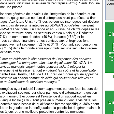
à dans leurs initiatives au niveau de l’entreprise (42%). Seuls 19% ne
courr
me une priorité.
ssance générale de la valeur de l’intégration de la sécurité et du
ontre qu’un certain nombre d’entreprises n’ont pas réussi à tirer
tages. Aux États-Unis, 45 % des personnes interrogées ont déclaré
saient pas de sécurité intégrée au SD-WAN ou qu’elles n’avaient
SD-WAN spécifique. En France et en Suisse, ce chiffre dépasse les
nce se retrouve dans les secteurs verticaux tels que l’industrie
7 %), le commerce de détail (46 %), la santé (47 %) et les
. Les services financiers et les services aux entreprises font
respectivement seulement 32 % et 34 %. Pourtant, sept personnes
ix (71 %) dans le monde envisagent d’utiliser une sécurité intégrée
rochains mois.
C met en évidence le rôle essentiel de l’expertise des services
ompagner les entreprises dans leur déploiement SD-WAN. Les
ervices managés expérimentés peuvent aider à intégrer la
nnectivité et la sécurité, tout en gérant les coûts et la complexité
mente
Lisa Brown
, CMO de GTT.
“L’étude montre qu’une approche
ésente un certain nombre de défis qui peuvent être relevés en
ec un fournisseur de services managés.”
terrogées ayant adopté l’accompagnement par des fournisseurs de
expliquent souvent leur choix par l’envie d’externaliser la gestion
aison numéro 1 évoquée est l’existence d’un support ouvert en
langue locale (36%). Tout près en numéro 2 vient la visibilité, les
 contrôle sans besoin de qualification interne spécifique. 34% citent
ité de la gestion de la configuration, la possibilité de gérer, maintenir
ises à jour, et une meilleure protection contre les menaces.