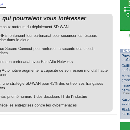
t/
s qui pourraient vous intéresser
ncipaux moteurs du déploiement SD-WAN
PE renforcent leur partenariat pour sécuriser les réseaux
rise dans le cloud
ce Secure Connect pour renforcer la sécurité des clouds
DAN
rises
Préve
profe
nd son partenariat avec Palo Alto Networks
Outil
perf
g Automotive augmente la capacité de son réseau mondial haute
ance
Mesur
grand
, une stratégie SD-WAN pour 43% des entreprises françaises
Quand
ées
perme
Dossi
ité, priorité numéro 1 des décideurs IT de l’industrie
Kaspe
augm
tège les entreprises contre les cybermenaces
Étude
les 