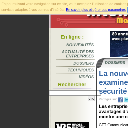
En poursuivant votre navigation sur ce site, vous acceptez l’utilisation de cookie
services adaptés à vos centres d’intérêts.
En savoir plus et gérer ces paramètres
.
En ligne :
NOUVEAUTÉS
ACTUALITÉ DES
ENTREPRISES
DOSSIERS
DOSSIERS
TECHNIQUES
La nouv
VIDÉOS
examine 
Rechercher
sécurité
Partagez sur
Les entrepri
avantages d’u
montre une n
GTT Communicatio