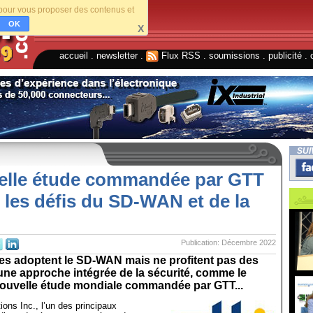
s pour vous proposer des contenus et
OK
X
accueil
.
newsletter
.
Flux RSS
.
soumissions
.
publicité
.
SUI
elle étude commandée par GTT
les défis du SD-WAN et de la
Publication: Décembre 2022
ses adoptent le SD-WAN mais ne profitent pas des
ne approche intégrée de la sécurité, comme le
ouvelle étude mondiale commandée par GTT...
ns Inc., l’un des principaux