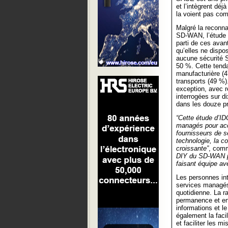
et l’intègrent déj
la voient pas com
Malgré la reconnai
SD-WAN, l’étude m
parti de ces avan
qu’elles ne dispo
aucune sécurité 
50 %. Cette tenda
manufacturière (4
transports (49 %)
exception, avec 
interrogées sur d
dans les douze p
“Cette étude d’ID
managés pour acc
fournisseurs de s
technologie, la co
croissante”
, com
DIY du SD-WAN pr
faisant équipe av
Les personnes in
services managés 
quotidienne. La r
permanence et en 
informations et le
également la facil
et faciliter les m