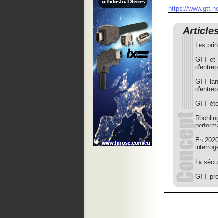
https://www.gtt.ne
Article
Les pri
GTT et H
d’entrep
GTT lan
d’entrep
GTT éte
Röchlin
perform
En 2020
interrog
La sécur
GTT pro