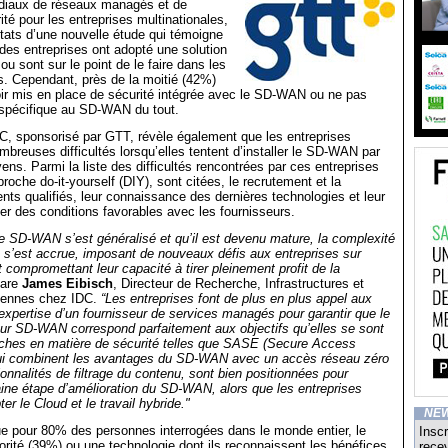
diaux de réseaux managés et de
ité pour les entreprises multinationales,
tats d’une nouvelle étude qui témoigne
es entreprises ont adopté une solution
 sont sur le point de le faire dans les
. Cependant, près de la moitié (42%)
ir mis en place de sécurité intégrée avec le SD-WAN ou ne pas
 spécifique au SD-WAN du tout.
DC, sponsorisé par GTT, révèle également que les entreprises
mbreuses difficultés lorsqu’elles tentent d’installer le SD-WAN par
ens. Parmi la liste des difficultés rencontrées par ces entreprises
roche do-it-yourself (DIY), sont citées, le recrutement et la
lents qualifiés, leur connaissance des dernières technologies et leur
er des conditions favorables avec les fournisseurs.
e SD-WAN s’est généralisé et qu’il est devenu mature, la complexité
 s’est accrue, imposant de nouveaux défis aux entreprises sur
t compromettant leur capacité à tirer pleinement profit de la
lare
James Eibisch
, Directeur de Recherche, Infrastructures et
ennes chez IDC.
“Les entreprises font de plus en plus appel aux
’expertise d’un fournisseur de services managés pour garantir que le
ur SD-WAN correspond parfaitement aux objectifs qu’elles se sont
oches en matière de sécurité telles que SASE (Secure Access
ui combinent les avantages du SD-WAN avec un accès réseau zéro
ionnalités de filtrage du contenu, sont bien positionnées pour
ine étape d’amélioration du SD-WAN, alors que les entreprises
er le Cloud et le travail hybride."
NE
e pour 80% des personnes interrogées dans le monde entier, le
Inscr
rité (39%) ou une technologie dont ils reconnaissent les bénéfices
recev