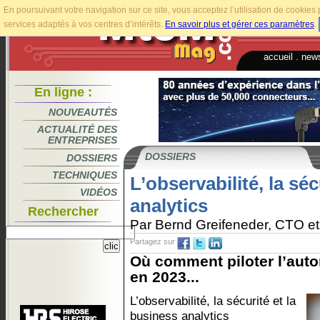
En poursuivant votre navigation sur ce site, vous acceptez l’utilisation de cookie
services adaptés à vos centres d’intérêts.
En savoir plus et gérer ces paramètres
.
accueil
.
news
En ligne :
NOUVEAUTÉS
ACTUALITÉ DES
ENTREPRISES
DOSSIERS
DOSSIERS
TECHNIQUES
L’observabilité, la séc
VIDÉOS
analytics
Rechercher
Par Bernd Greifeneder, CTO et
Partagez sur
Où comment piloter l’autom
en 2023...
L’observabilité, la sécurité et la
business analytics