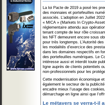
La loi Pacte de 2019 a posé les pr
des monnaies et portefeuilles numé
associés. L’adoption en Juillet 20
« MICA » (Markets In Crypto-Asset
réglementaire attendu aux opérati
tenant compte de leur rôle croissant
les NFT demeurent encore sous obs
pour très longtemps. L’Autorité des
les modalités d’exercice des prest
dans les domaines respectifs en fo
des portefeuilles numériques. Le C
intéresse aussi et interdit toute publ
ligne auprès de clients potentiels o
non-professionnels pour les protége
Cette modernisation économique et
également le secteur de la publicité
encadre mieux l’usage des cookies, l
démarchage en ligne ainsi que l’offr
Le métavers se verra-t-il a