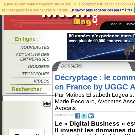
En poursuivant votre navigation sur ce site, vous acceptez l’utilisation de cookie
services adaptés à vos centres d’intérêts.
En savoir plus et gérer ces paramètres
.
accueil
.
news
En ligne :
NOUVEAUTÉS
ACTUALITÉ DES
ENTREPRISES
DOSSIERS
DOSSIERS
TECHNIQUES
Décryptage : le comm
VIDÉOS
en France by UGGC A
Rechercher
Par Maîtres Elisabeth Logeais
Marie Pecoraro, Avocates Ass
Avocats
Partagez sur
Le « Digital Business » es
Il investit les domaines du