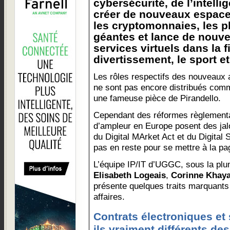
cybersécurité, de l’intellig
créer de nouveaux espaces
les cryptomonnaies, les p
géantes et lance de nouve
services virtuels dans la f
divertissement, le sport et
Les rôles respectifs des nouveaux 
ne sont pas encore distribués com
une fameuse pièce de Pirandello.
Cependant des réformes règlement
d’ampleur en Europe posent des jal
du Digital MArket Act et du Digital 
pas en reste pour se mettre à la pa
L’équipe IP/IT d’UGGC, sous la plu
Elisabeth Logeais
,
Corinne Khaya
présente quelques traits marquants 
affaires.
Contrats électroniques et 
ils vraiment différents de