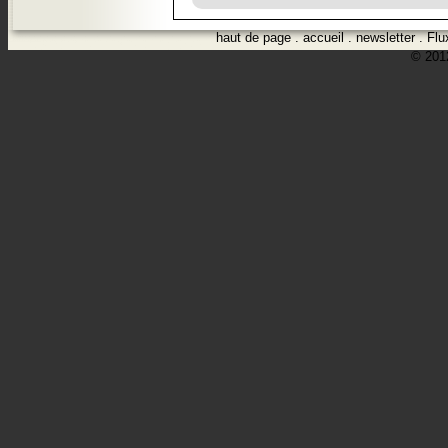
haut de page
.
accueil
.
newsletter
.
Flu
© 2012