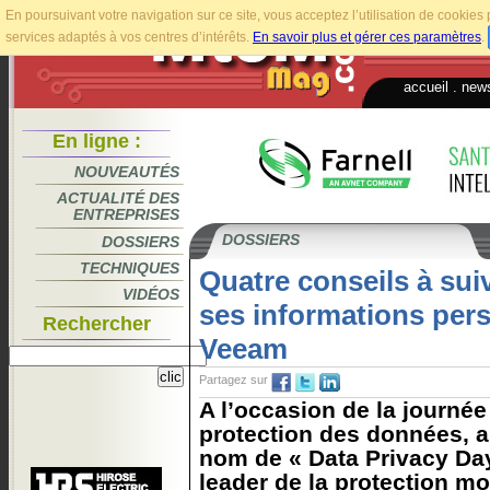
En poursuivant votre navigation sur ce site, vous acceptez l’utilisation de cookie
services adaptés à vos centres d’intérêts.
En savoir plus et gérer ces paramètres
.
accueil
.
news
En ligne :
NOUVEAUTÉS
ACTUALITÉ DES
ENTREPRISES
DOSSIERS
DOSSIERS
TECHNIQUES
Quatre conseils à sui
VIDÉOS
ses informations per
Rechercher
Veeam
Partagez sur
A l’occasion de la journé
protection des données, 
nom de « Data Privacy Da
leader de la protection m