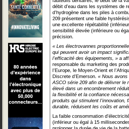
fauteuils dentaires, le débit de la v
débit d’eau dans les systèmes de re
d’hydrogène dans les piles à combu
209 présentent une faible hystérésis
une excellente répétabilité (inférie
sensibilité élevée (inférieure ou éga
précision.
« Les électrovannes proportionnell
qui peuvent avoir un impact signific
l’efficacité des équipements, »
a af
responsable du marketing des prod
l’Europe, le Moyen-Orient et l’Afriqu
Discrete d’Emerson.
« Nous avons 
ASCO série 209 afin de délivrer le 
élevé dans un encombrement réduit,
la flexibilité et la confiance néces
produits qui stimulent l’innovation,
durable, réduisent les coûts et amél
La faible consommation d’électricit
(inférieur ou égal à 15 milliseconde
prolonger la durée de vie de la batt