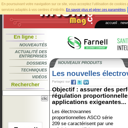
En poursuivant votre navigation sur ce site, vous acceptez l’utilisation de cookie
services adaptés à vos centres d’intérêts.
En savoir plus et gérer ces paramètres
.
accueil
.
news
En ligne :
NOUVEAUTÉS
ACTUALITÉ DES
ENTREPRISES
NOUVEAUX PRODUITS
DOSSIERS
TECHNIQUES
Les nouvelles électr
VIDÉOS
Partagez sur
Rechercher
Objectif : assurer des pe
régulation proportionnell
applications exigeantes...
Les électrovannes
proportionnelles ASCO série
209 se caractérisent par une