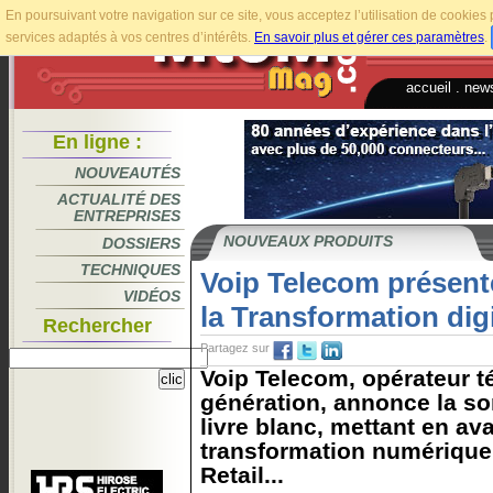
En poursuivant votre navigation sur ce site, vous acceptez l’utilisation de cookie
services adaptés à vos centres d’intérêts.
En savoir plus et gérer ces paramètres
.
accueil
.
news
En ligne :
NOUVEAUTÉS
ACTUALITÉ DES
ENTREPRISES
NOUVEAUX PRODUITS
DOSSIERS
TECHNIQUES
Voip Telecom présente
VIDÉOS
la Transformation digi
Rechercher
Partagez sur
Voip Telecom, opérateur t
génération, annonce la so
livre blanc, mettant en av
transformation numérique 
Retail...