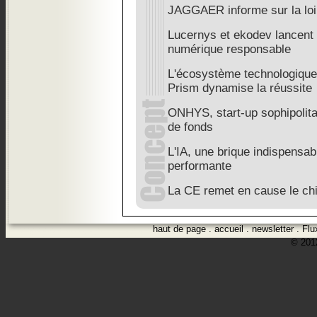
JAGGAER informe sur la loi
Lucernys et ekodev lancent
numérique responsable
L'écosystème technologiqu
Prism dynamise la réussite
ONHYS, start-up sophipolitai
de fonds
L'IA, une brique indispensabl
performante
La CE remet en cause le chi
haut de page
.
accueil
.
newsletter
.
Flu
© 2012