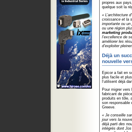
propres aux pays,
quelque soit la ré
« L’architecture 
croissance et la s
importante ou un 
ou une région plu
marketing produ
l’excellence de s
améliorer les rés
d’exploiter pleine
Déjà un succ
nouvelle ver
Epicor a fait en 
plus facile et pl
l’utilisent déjà da
Pour migrer vers 
fabricant de pièc
produits en tôle, 
son responsable d
Greeve.
« Je conseille sa
jour vers la nouv
déjà parti des nou
intégrés dont Jos