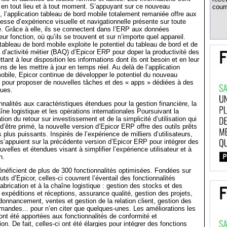
 en tout lieu et à tout moment. S’appuyant sur ce nouveau
courr
 l’application tableau de bord mobile totalement remaniée offre aux
chesse d’expérience visuelle et navigationnelle présente sur toute
e. Grâce à elle, ils se connectent dans l’ERP aux données
eur fonction, où qu’ils se trouvent et sur n’importe quel appareil.
tableau de bord mobile exploite le potentiel du tableau de bord et de
es d’activité métier (BAQ) d’Epicor ERP pour doper la productivité des
ttant à leur disposition les informations dont ils ont besoin et en leur
s de les mettre à jour en temps réel. Au delà de l’application
obile, Epicor continue de développer le potentiel du nouveau
 pour proposer de nouvelles tâches et des « apps » dédiées à des
ques.
nnalités aux caractéristiques étendues pour la gestion financière, la
aîne logistique et les opérations internationales Poursuivant la
tion du retour sur investissement et de la simplicité d’utilisation qui
d’être primé, la nouvelle version d’Epicor ERP offre des outils prêts
s plus puissants. Inspirés de l’expérience de milliers d’utilisateurs,
 s’appuient sur la précédente version d’Epicor ERP pour intégrer des
uvelles et étendues visant à simplifier l’expérience utilisateur et à
n.
bénéficient de plus de 300 fonctionnalités optimisées. Fondées sur
uts d’Epicor, celles-ci couvrent l’éventail des fonctionnalités
fabrication et à la chaîne logistique : gestion des stocks et des
 expéditions et réceptions, assurance qualité, gestion des projets,
rdonnancement, ventes et gestion de la relation client, gestion des
andes... pour n’en citer que quelques-unes. Les améliorations les
ont été apportées aux fonctionnalités de conformité et
tion. De fait, celles-ci ont été élargies pour intégrer des fonctions