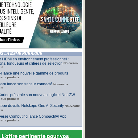
S LA MÊME RUBRIQUE
e HDMI en environnement professionnel :
ons, longueurs et critères de sélection
Nouveaux
its
 lance une nouvelle gamme de produits
aux produits
ara lance son traceur connecté
Nouveaux
its
ortec présente son nouveau logiciel NeoGW
aux produits
ope dévoile Netskope One AI Security
Nouveaux
its
iverse Computing lance CompactifAI App
aux produits