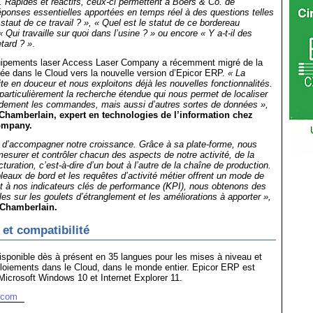
. Rapides et réactifs, ceux-ci permettent à Boers & Co. de
ponses essentielles apportées en temps réel à des questions telles
staut de ce travail ? », « Quel est le statut de ce bordereau
« Qui travaille sur quoi dans l’usine ? » ou encore « Y a-t-il des
tard ? »
.
quipements laser Access Laser Company a récemment migré de la
ée dans le Cloud vers la nouvelle version d’Epicor ERP.
« La
aite en douceur et nous exploitons déjà les nouvelles fonctionnalités.
articulièrement la recherche étendue qui nous permet de localiser
pidement les commandes, mais aussi d’autres sortes de données »,
Chamberlain, expert en technologies de l’information chez
ompany.
e d’accompagner notre croissance. Grâce à sa plate-forme, nous
esurer et contrôler chacun des aspects de notre activité, de la
cturation, c’est-à-dire d’un bout à l’autre de la chaîne de production.
eaux de bord et les requêtes d’activité métier offrent un mode de
ct à nos indicateurs clés de performance (KPI), nous obtenons des
les sur les goulets d’étranglement et les améliorations à apporter »,
 Chamberlain.
 et compatibilité
sponible dès à présent en 35 langues pour les mises à niveau et
loiements dans le Cloud, dans le monde entier. Epicor ERP est
icrosoft Windows 10 et Internet Explorer 11.
r.com