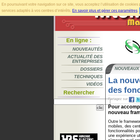
En poursuivant votre navigation sur ce site, vous acceptez l’utilisation de cookie
services adaptés à vos centres d’intérêts.
En savoir plus et gérer ces paramètres
.
En ligne :
NOUVEAUTÉS
ACTUALITÉ DES
ENTREPRISES
NOUVEAUX
DOSSIERS
TECHNIQUES
La nouve
VIDÉOS
des fonc
Rechercher
Partagez sur
Pour accompa
nouveau fram
Outre le framewor
mobiles, des cen
fonctionnalités po
une expérience ut