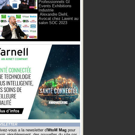
Professionnels Gl
Events Exhibitions
Industrie
Alexandre Diehl,
Avocat chez Lawint au
salon SOC 2023
WSLETTER
ivez-vous a la newsletter d'
MtoM Mag
pour
oir, régulièrement, des nouvelles du site par