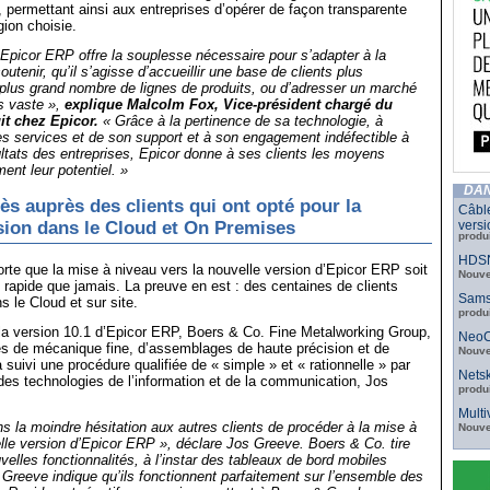
 permettant ainsi aux entreprises d’opérer de façon transparente
gion choisie.
d’Epicor ERP offre la souplesse nécessaire pour s’adapter à la
outenir, qu’il s’agisse d’accueillir une base de clients plus
plus grand nombre de lignes de produits, ou d’adresser un marché
s vaste »,
explique Malcolm Fox, Vice-président chargé du
it chez Epicor.
« Grâce à la pertinence de sa technologie, à
es services et de son support et à son engagement indéfectible à
ultats des entreprises, Epicor donne à ses clients les moyens
ment leur potentiel. »
DAN
ès auprès des clients qui ont opté pour la
Câbl
sion dans le Cloud et On Premises
versi
produ
HDSN
sorte que la mise à niveau vers la nouvelle version d’Epicor ERP soit
Nouve
us rapide que jamais. La preuve en est : des centaines de clients
Sams
ns le Cloud et sur site.
produ
la version 10.1 d’Epicor ERP, Boers & Co. Fine Metalworking Group,
NeoC
es de mécanique fine, d’assemblages de haute précision et de
Nouve
a suivi une procédure qualifiée de « simple » et « rationnelle » par
Netsk
es technologies de l’information et de la communication, Jos
produ
Mult
ns la moindre hésitation aux autres clients de procéder à la mise à
Nouve
elle version d’Epicor ERP », déclare Jos Greeve. Boers & Co. tire
velles fonctionnalités, à l’instar des tableaux de bord mobiles
 Greeve indique qu’ils fonctionnent parfaitement sur l’ensemble des