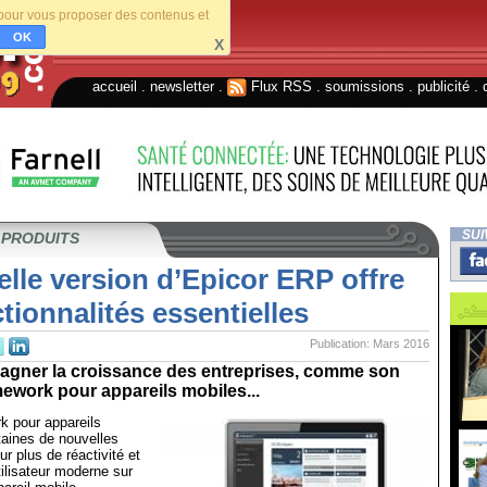
s pour vous proposer des contenus et
OK
X
accueil
.
newsletter
.
Flux RSS
.
soumissions
.
publicité
.
SUI
 PRODUITS
lle version d’Epicor ERP offre
tionnalités essentielles
Publication: Mars 2016
gner la croissance des entreprises, comme son
ework pour appareils mobiles...
k pour appareils
taines de nouvelles
ur plus de réactivité et
ilisateur moderne sur