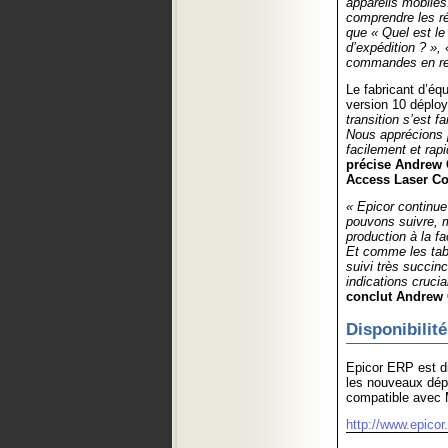
appareils mobiles
comprendre les ré
que « Quel est le 
d’expédition ? », 
commandes en re
Le fabricant d’é
version 10 déploy
transition s’est f
Nous apprécions p
facilement et ra
précise Andrew 
Access Laser C
« Epicor continu
pouvons suivre, m
production à la fa
Et comme les tabl
suivi très succin
indications crucia
conclut Andrew
Disponibilité
Epicor ERP est di
les nouveaux dép
compatible avec M
http://www.epico