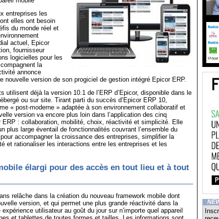
pareil mobile
ux entreprises les
ont elles ont besoin
défis du monde réel et
’environnement
al actuel, Epicor
ion, fournisseur
ns logicielles pour les
accompagnent la
ctivité annonce
ute nouvelle version de son progiciel de gestion intégré Epicor ERP.
s utilisent déjà la version 10.1 de l’ERP d’Epicor, disponible dans le
bergé ou sur site. Tirant parti du succès d’Epicor ERP 10,
rme « post-moderne » adaptée à son environnement collaboratif et
velle version va encore plus loin dans l’application des cinq
 ERP : collaboration, mobilité, choix, réactivité et simplicité. Elle
un plus large éventail de fonctionnalités couvrant l’ensemble du
f pour accompagner la croissance des entreprises, simplifier la
té et rationaliser les interactions entre les entreprises et les
bile élargi pour des accès en tout lieu et à tout
sans relâche dans la création du nouveau framework mobile dont
NE
ouvelle version, et qui permet une plus grande réactivité dans la
expérience utilisateur au goût du jour sur n’importe quel appareil
Inscr
es et tablettes de toutes formes et tailles. Les informations sont
recev