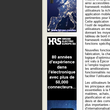
ainsi accessibles
framework mobile,
utilisateurs la ri
application mobil
pertinentes pour l
Cette application 
l’outil de requêt
utilisateurs en me
donnant les moyen
tableau de bord m
framework mobile
fonctions spécifi
Nouvelles fonctio
fabrication, la ch
logique d’optimisa
ont valu à Epicor 
à l’emploi toujour
les améliorations
fonctionnalités no
faciliter l’utilisatio
Les utilisateurs 
les principaux ato
essentielles à la 
matières, achats,
planification et o
devis et des comm
plus importantes 
d’internationalisa