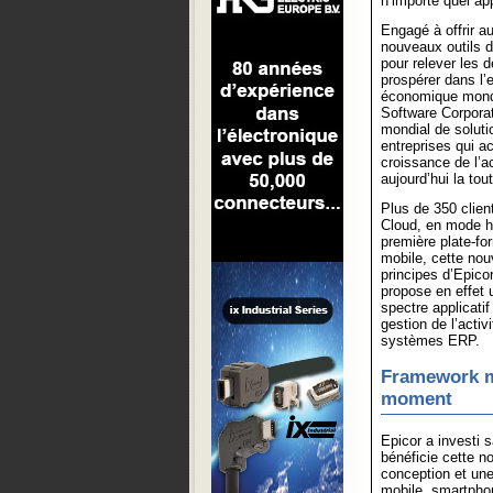
n’importe quel ap
Engagé à offrir a
nouveaux outils d
pour relever les 
prospérer dans l
économique mondi
Software Corporat
mondial de solutio
entreprises qui 
croissance de l’a
aujourd’hui la to
Plus de 350 client
Cloud, en mode hé
première plate-fo
mobile, cette nou
principes d’Epicor
propose en effet 
spectre applicati
gestion de l’activi
systèmes ERP.
Framework mo
moment
Epicor a investi 
bénéficie cette n
conception et une 
mobile, smartphon