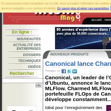
En poursuivant votre navigation sur ce site, vous acceptez l’utilisation de cookie
services adaptés à vos centres d’intérêts.
En savoir plus et gérer ces paramètres
.
accueil
.
news
En ligne :
NOUVEAUTÉS
ACTUALITÉ DES
ENTREPRISES
NOUVEAUX PRODUITS
DOSSIERS
TECHNIQUES
Canonical lance Cha
VIDÉOS
Partagez sur
Rechercher
Canonical, un leader de l
d’Ubuntu, annonce le la
MLFlow. Charmed MLFlow f
portefeuille FLOps de Can
développe constamment..
Idéal pour l’enregistrement des