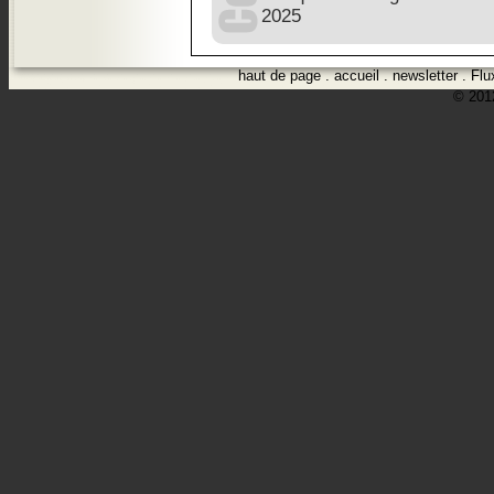
2025
haut de page
.
accueil
.
newsletter
.
Flu
© 2012