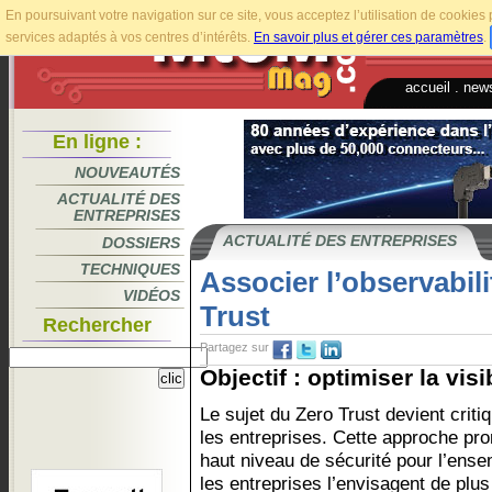
En poursuivant votre navigation sur ce site, vous acceptez l’utilisation de cookie
services adaptés à vos centres d’intérêts.
En savoir plus et gérer ces paramètres
.
accueil
.
news
En ligne :
NOUVEAUTÉS
ACTUALITÉ DES
ENTREPRISES
ACTUALITÉ DES ENTREPRISES
DOSSIERS
TECHNIQUES
Associer l’observabil
VIDÉOS
Trust
Rechercher
Partagez sur
Objectif : optimiser la visib
Le sujet du Zero Trust devient criti
les entreprises. Cette approche pr
haut niveau de sécurité pour l’ense
les entreprises l’envisagent de plus