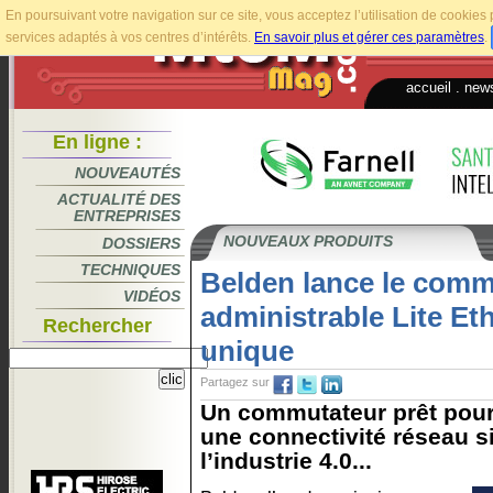
En poursuivant votre navigation sur ce site, vous acceptez l’utilisation de cookie
services adaptés à vos centres d’intérêts.
En savoir plus et gérer ces paramètres
.
accueil
.
news
En ligne :
NOUVEAUTÉS
ACTUALITÉ DES
ENTREPRISES
NOUVEAUX PRODUITS
DOSSIERS
TECHNIQUES
Belden lance le comm
VIDÉOS
administrable Lite Eth
Rechercher
unique
Partagez sur
Un commutateur prêt pour 
une connectivité réseau s
l’industrie 4.0...