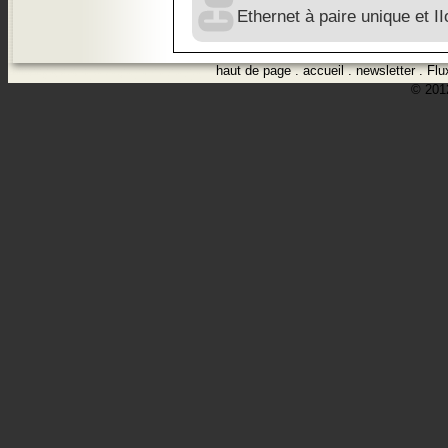
Ethernet à paire unique et I
haut de page
.
accueil
.
newsletter
.
Flu
© 2012