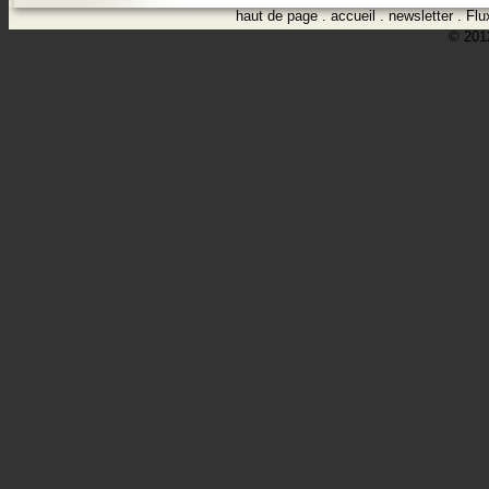
haut de page
.
accueil
.
newsletter
.
Flu
© 2012