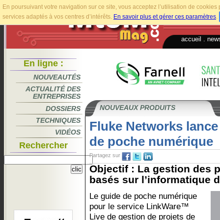
En poursuivant votre navigation sur ce site, vous acceptez l’utilisation de cookie
services adaptés à vos centres d’intérêts.
En savoir plus et gérer ces paramètres
.
accueil
.
news
En ligne :
NOUVEAUTÉS
ACTUALITÉ DES
ENTREPRISES
NOUVEAUX PRODUITS
DOSSIERS
TECHNIQUES
Fluke Networks lance
VIDÉOS
de poche numérique
Rechercher
Partagez sur
Objectif : La gestion des p
basés sur l’informatique d
Le guide de poche numérique
pour le service LinkWare™
Live de gestion de projets de