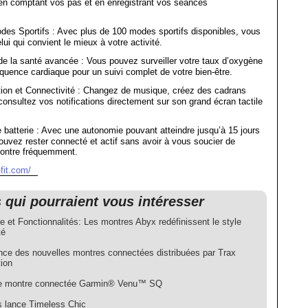
 en comptant vos pas et en enregistrant vos séances
des Sportifs : Avec plus de 100 modes sportifs disponibles, vous
ui qui convient le mieux à votre activité.
de la santé avancée : Vous pouvez surveiller votre taux d’oxygène
équence cardiaque pour un suivi complet de votre bien-être.
ion et Connectivité : Changez de musique, créez des cadrans
consultez vos notifications directement sur son grand écran tactile
batterie : Avec une autonomie pouvant atteindre jusqu’à 15 jours
vez rester connecté et actif sans avoir à vous soucier de
montre fréquemment.
fit.com/
s qui pourraient vous intéresser
 et Fonctionnalités: Les montres Abyx redéfinissent le style
té
nce des nouvelles montres connectées distribuées par Trax
tion
le montre connectée Garmin® Venu™ SQ
s lance Timeless Chic