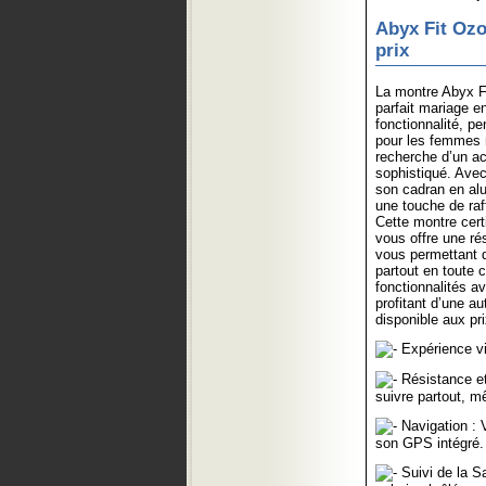
Abyx Fit Ozo
prix
La montre Abyx F
parfait mariage e
fonctionnalité, p
pour les femmes 
recherche d’un ac
sophistiqué. Avec
son cadran en alu
une touche de raf
Cette montre cert
vous offre une ré
vous permettant 
partout en toute 
fonctionnalités a
profitant d’une a
disponible aux pr
Expérience vi
Résistance et 
suivre partout, 
Navigation : 
son GPS intégré.
Suivi de la Sa