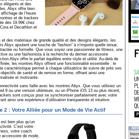
 élégants et des
iles, Abyx offre bien
 affichage de l’heure.
montres et de trackers
ble dès 19.99€ chez
Cora et Decathlon et
s et des matériaux de grande qualité et des designs élégants, les
rs Abyx ajoutent une touche de “fashion” à n’importe quelle tenue,
ntractée ou formelle. Que vous soyez une passionnée de fitness, une
ctive ou une fashionista à la recherche du dernier accessoire
tion Abyx offre le parfait équilibre entre style et utilité. Au-delà de
finée, les montres Abyx offrent une fonctionnalité essentielle : le
tte caractéristique permet à chaque utilisatrice de suivre de près ses
objectifs de santé et de remise en forme, offrant ainsi une
nalisée et motivante.
nectivité sans faille avec les montres Abyx. Que vous utilisiez un
d 9 ou une version ultérieure, ou un iPhone iOS 13 ou plus récent,
ackers sont conçus pour se synchroniser parfaitement avec votre
rant ainsi une expérience d’utilisation transparente et intuitive.
e 2 : Votre Alliée pour un Mode de Vie Actif
 est bien plus qu’un
ctivité. C’est votre
NE
ness, votre coach
Inscr
re accessoire de mode,
recev