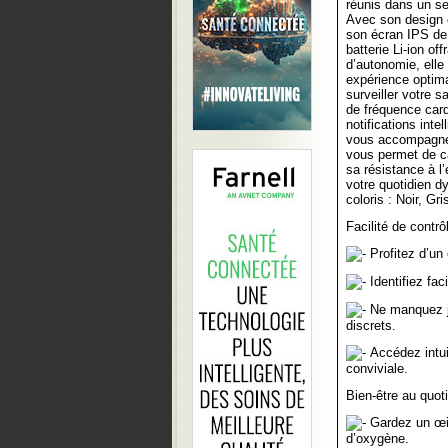
réunis dans un se
Avec son design 
son écran IPS de
batterie Li-ion off
d’autonomie, elle
expérience optima
surveiller votre 
de fréquence card
notifications inte
vous accompagner
vous permet de ca
sa résistance à l’
votre quotidien d
coloris : Noir, G
Facilité de contrôl
Profitez d’un
Identifiez fac
Ne manquez ja
discrets.
Accédez intuit
conviviale.
Bien-être au quoti
Gardez un œil 
d’oxygène.