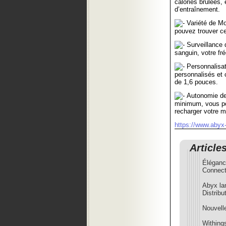
calories brûlées,
d’entraînement.
Variété de Mo
pouvez trouver cel
Surveillance 
sanguin, votre fr
Personnalisat
personnalisés et 
de 1,6 pouces.
Autonomie de 
minimum, vous pou
recharger votre 
https://www.abyx-
Article
Élégance
Connec
Abyx la
Distribu
Nouvel
Withing