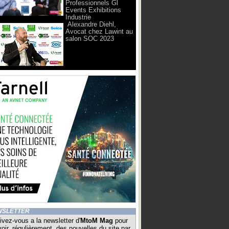
Professionnels Gl
Events Exhibitions
Industrie
Alexandre Diehl,
Avocat chez Lawint au
salon SOC 2023
WSLETTER
ivez-vous a la newsletter d'
MtoM Mag
pour
oir, régulièrement, des nouvelles du site par