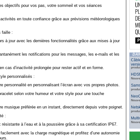
s objectifs pour vos pas, votre sommeil et vos séances
 activités en toute confiance grâce aux prévisions météorologiques
faille :
s à jour avec les dernières fonctionnalités grâce aux mises à jour
ntanément les notifications pour les messages, les e-mails et les
DAN
Câbl
versi
n cas d’inactivité prolongée pour rester actif et en forme.
produ
HDSN
yle personnalisés :
Nouve
e personnalité en personnalisant l’écran avec vos propres photos.
Sams
produ
acelet selon votre humeur et votre style pour une touche
NeoC
Nouve
re musique préférée en un instant, directement depuis votre poignet.
Netsk
produ
té :
Mult
Nouve
résistante à l’eau et à la poussière grâce à sa certification IP67.
facilement avec la charge magnétique et profitez d’une autonomie
ours.