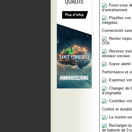
Fixez-vous de
d’entraînement.
Planifiez vos
intégrées.
Connectivité sans 
Restez toujour
OTA.
Recevez insta
réseaux sociaux.
Soyez alerté e
Performance et st
Exprimez votr
Changez de br
d’originalité.
Contrôlez vot
Confort et durabili
La montre est 
Rechargez-la 
de batterie de 3 j