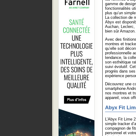
gamme de designs
fonctionnalités ut
plus qu’un simple
La collection de 
Abyx est disponi
Auchan, Leclerc, 
bien sûr Amazon.
Avec des finition
montres et tracke
qu’elle soit déco
professionnelle a
tendance, la collec
son esthétique raf
suivi évolutif. Ce
progrès dans ses 
expérience person
Découvrez une con
smartphone Androi
nos montres et tr
appareil, vous off
Abyx Fit Lim
L’Abyx Fit Lime 2
simple tracker d’a
compagnon de fit
personnel et vot