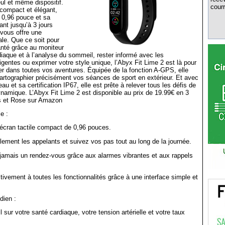
ul et même dispositif.
courr
compact et élégant,
 0,96 pouce et sa
rant jusqu’à 3 jours
 vous offre une
le. Que ce soit pour
santé grâce au moniteur
iaque et à l’analyse du sommeil, rester informé avec les
lligentes ou exprimer votre style unique, l’Abyx Fit Lime 2 est là pour
 dans toutes vos aventures. Équipée de la fonction A-GPS, elle
rtographier précisément vos séances de sport en extérieur. Et avec
eau et sa certification IP67, elle est prête à relever tous les défis de
ynamique. L’Abyx Fit Lime 2 est disponible au prix de 19.99€ en 3
ris et Rose sur Amazon
e :
 écran tactile compact de 0,96 pouces.
ilement les appelants et suivez vos pas tout au long de la journée.
mais un rendez-vous grâce aux alarmes vibrantes et aux rappels
ivement à toutes les fonctionnalités grâce à une interface simple et
dien :
sur votre santé cardiaque, votre tension artérielle et votre taux