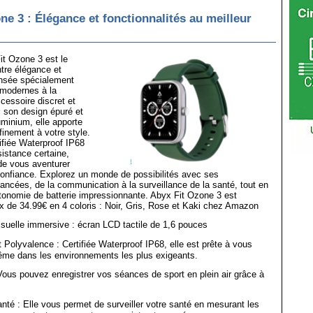
ne 3 : Élégance et fonctionnalités au meilleur
it Ozone 3 est le
ntre élégance et
ensée spécialement
modernes à la
cessoire discret et
 son design épuré et
minium, elle apporte
finement à votre style.
ifiée Waterproof IP68
sistance certaine,
de vous aventurer
confiance. Explorez un monde de possibilités avec ses
vancées, de la communication à la surveillance de la santé, tout en
utonomie de batterie impressionnante. Abyx Fit Ozone 3 est
ix de 34.99€ en 4 coloris : Noir, Gris, Rose et Kaki chez Amazon
suelle immersive : écran LCD tactile de 1,6 pouces
Polyvalence : Certifiée Waterproof IP68, elle est prête à vous
même dans les environnements les plus exigeants.
Vous pouvez enregistrer vos séances de sport en plein air grâce à
nté : Elle vous permet de surveiller votre santé en mesurant les