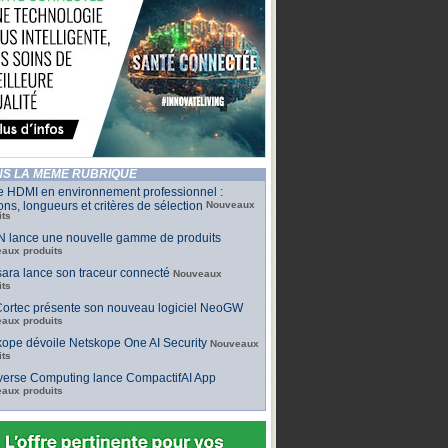
S LA MÊME RUBRIQUE
e HDMI en environnement professionnel :
ons, longueurs et critères de sélection
Nouveaux
its
 lance une nouvelle gamme de produits
aux produits
ara lance son traceur connecté
Nouveaux
its
ortec présente son nouveau logiciel NeoGW
aux produits
ope dévoile Netskope One AI Security
Nouveaux
its
iverse Computing lance CompactifAI App
aux produits