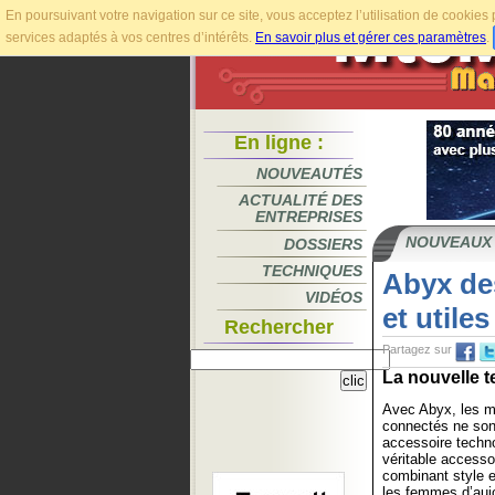
En poursuivant votre navigation sur ce site, vous acceptez l’utilisation de cookie
services adaptés à vos centres d’intérêts.
En savoir plus et gérer ces paramètres
.
En ligne :
NOUVEAUTÉS
ACTUALITÉ DES
ENTREPRISES
NOUVEAUX
DOSSIERS
TECHNIQUES
Abyx de
VIDÉOS
et utiles
Rechercher
Partagez sur
La nouvelle t
Avec Abyx, les m
connectés ne son
accessoire techn
véritable accesso
combinant style e
les femmes d’auj