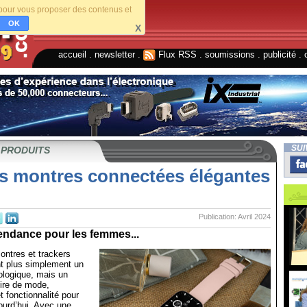
s pour vous proposer des contenus et
OK
X
accueil
.
newsletter
.
Flux RSS
.
soumissions
.
publicité
.
SUI
 PRODUITS
s montres connectées élégantes
Publication: Avril 2024
endance pour les femmes...
ontres et trackers
t plus simplement un
ologique, mais un
ire de mode,
t fonctionnalité pour
ourd’hui. Avec une