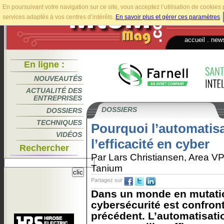
En poursuivant votre navigation sur ce site, vous acceptez l’utilisation de cookie
services adaptés à vos centres d’intérêts.
En savoir plus et gérer ces paramètres
.
accueil
.
news
En ligne :
NOUVEAUTÉS
ACTUALITÉ DES
ENTREPRISES
DOSSIERS
DOSSIERS
TECHNIQUES
Pourquoi l’automatisat
VIDÉOS
l’efficacité en cyber
Rechercher
Par Lars Christiansen, Area V
Tanium
Partagez sur
Dans un monde en mutatio
cybersécurité est confron
précédent. L’automatisati