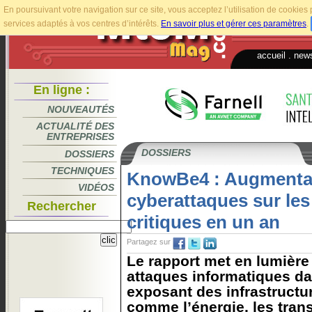
En poursuivant votre navigation sur ce site, vous acceptez l’utilisation de cookie
services adaptés à vos centres d’intérêts.
En savoir plus et gérer ces paramètres
.
accueil
.
news
En ligne :
NOUVEAUTÉS
ACTUALITÉ DES
ENTREPRISES
DOSSIERS
DOSSIERS
TECHNIQUES
KnowBe4 : Augmentat
VIDÉOS
cyberattaques sur les
Rechercher
critiques en un an
Partagez sur
Le rapport met en lumière
attaques informatiques da
exposant des infrastructu
comme l’énergie, les trans