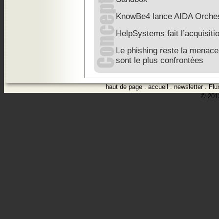
KnowBe4 lance AIDA Orches
HelpSystems fait l’acquisiti
Le phishing reste la menace 
sont le plus confrontées
haut de page
.
accueil
.
newsletter
.
Flu
© 2012