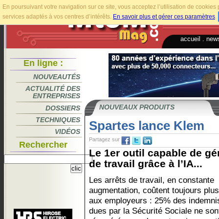
En poursuivant votre navigation sur ce site, vous acceptez l’utilisation de cookie
services adaptés à vos centres d’intérêts.
En savoir plus et gérer ces paramètres
.
accueil
.
news
En ligne :
NOUVEAUTÉS
ACTUALITÉ DES
ENTREPRISES
NOUVEAUX PRODUITS
DOSSIERS
TECHNIQUES
Spartes lance Klem
VIDÉOS
Partagez sur
Rechercher
Le 1er outil capable de gé
de travail grâce à l’IA...
Les arrêts de travail, en constante
augmentation, coûtent toujours plus
aux employeurs : 25% des indemni
dues par la Sécurité Sociale ne son