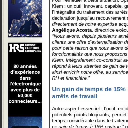
Pour remédier à cette situation, S
Klem : un outil innovant, capable, gr
l’intégralité du traitement des arrêts
déclaration jusqu’au recouvrement
directement de notre expertise acqui
Angélique Acosta
, directrice exéc
“Nous avons, depuis plusieurs anné
clients une offre d’externalisation 
pour cette raison que nous avons dé
fonctionnalités que nous proposons
Klem. Intégralement co-construit ave
répond à leurs attentes de gain de te
ainsi enrichir notre offre, au servi
RH et financière.”
Un gain de temps de 15% 
arrêts de travail
Autre aspect essentiel : l’outil, en 
potentiels points bloquants, perme
temps considérable dans le traitem
ce gain de temps à 15% environ,”
r