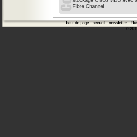
stockage Cisco MDS avec s
Fibre Channel
haut de page
.
accueil
.
newsletter
.
Flu
© 2012