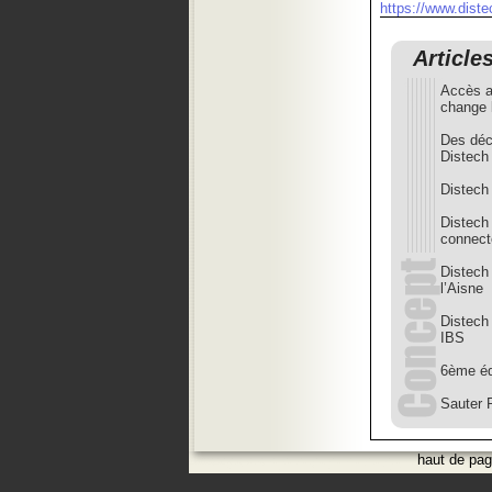
https://www.diste
Article
Accès a
change 
Des déc
Distech
Distech 
Distech 
connec
Distech
l’Aisne
Distech
IBS
6ème édi
Sauter 
haut de pa