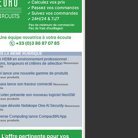
S LA MÊME RUBRIQUE
e HDMI en environnement professionnel :
ons, longueurs et critères de sélection
Nouveaux
its
 lance une nouvelle gamme de produits
aux produits
ara lance son traceur connecté
Nouveaux
its
ortec présente son nouveau logiciel NeoGW
aux produits
ope dévoile Netskope One AI Security
Nouveaux
its
iverse Computing lance CompactifAI App
aux produits