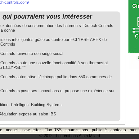
ch-controls.com/
s qui pourraient vous intéresser
ux données de consommation des bâtiments: Distech Controls
la donne
isions intelligentes grâce au contrôleur ECLYPSE APEX de
 Controls
Controls réinvente son siège social
Controls ajoute une nouvelle fonctionnalité à son thermostat
té ECLYPSE™
 Controls automatise l’éclairage public dans 550 communes de
 Controls expose ses innovations et propose une expérience sur
tion d'Intelligent Building Systems
Régulation expose au salon IBS
ge
.
accueil
.
newsletter
.
Flux RSS
.
soumissions
.
publicité
.
contacts
.
ment
© 2012 - Les éditions Alain Milard