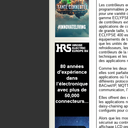
Les contrôleurs e
programmables peu
pour une variété d
gamme ECLYPSE 
de contrôleurs ex
applications de c
de grande taille,
ECLYPSE 400 est 
équipements de ta
que les unités de 
refroidisseurs, l
contrôleurs de la
techniques et les
des applications 
Comme les deux g
elles sont parfai
applications où l
différents proto
BACnet/IP, MQTT,
communication, l’a
Elles offrent des 
les applications 
daisy-chaining ap
configurés pour c
Alors que les mod
sécurisé au contr
affichage LCD pre