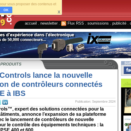
s pour vous proposer des contenus et
OK
X
accueil
.
newsletter
.
Flux RSS
.
soumissions
.
publicité
.
SUI
 PRODUITS
Controls lance la nouvelle
ion de contrôleurs connectés
 à IBS
Publication: Septembre 2024
rols™, expert des solutions connectées pour la
bâtiments, annonce l’expansion de sa plateforme
 le lancement de contrôleurs de nouvelle
ur le contrôle des équipements techniques : la
E 400 et 600...