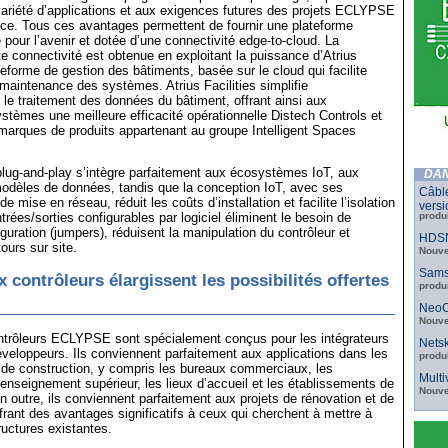
ariété d’applications et aux exigences futures des projets ECLYPSE
ence. Tous ces avantages permettent de fournir une plateforme
 pour l’avenir et dotée d’une connectivité edge-to-cloud. La
e connectivité est obtenue en exploitant la puissance d’Atrius
teforme de gestion des bâtiments, basée sur le cloud qui facilite
la maintenance des systèmes. Atrius Facilities simplifie
le traitement des données du bâtiment, offrant ainsi aux
ystèmes une meilleure efficacité opérationnelle Distech Controls et
marques de produits appartenant au groupe Intelligent Spaces
é plug-and-play s’intègre parfaitement aux écosystèmes IoT, aux
DAN
modèles de données, tandis que la conception IoT, avec ses
Câbl
de mise en réseau, réduit les coûts d’installation et facilite l’isolation
versi
rées/sorties configurables par logiciel éliminent le besoin de
produ
guration (jumpers), réduisent la manipulation du contrôleur et
HDSN
ours sur site.
Nouve
Sams
 contrôleurs élargissent les possibilités offertes
produ
NeoC
Nouve
trôleurs ECLYPSE sont spécialement conçus pour les intégrateurs
Netsk
veloppeurs. Ils conviennent parfaitement aux applications dans les
produ
 de construction, y compris les bureaux commerciaux, les
Mult
enseignement supérieur, les lieux d’accueil et les établissements de
Nouve
n outre, ils conviennent parfaitement aux projets de rénovation et de
ffrant des avantages significatifs à ceux qui cherchent à mettre à
ructures existantes.