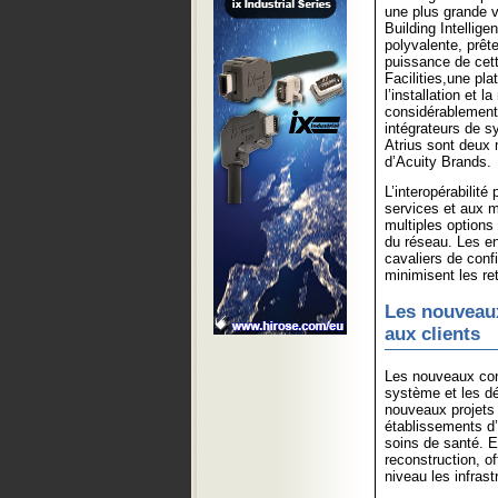
une plus grande v
Building Intellig
polyvalente, prête
puissance de cett
Facilities,une pla
l’installation et 
considérablement 
intégrateurs de s
Atrius sont deux 
d’Acuity Brands.
L’interopérabilit
services et aux 
multiples options 
du réseau. Les ent
cavaliers de confi
minimisent les ret
Les nouveaux
aux clients
Les nouveaux con
système et les dé
nouveaux projets
établissements d’
soins de santé. E
reconstruction, o
niveau les infrast