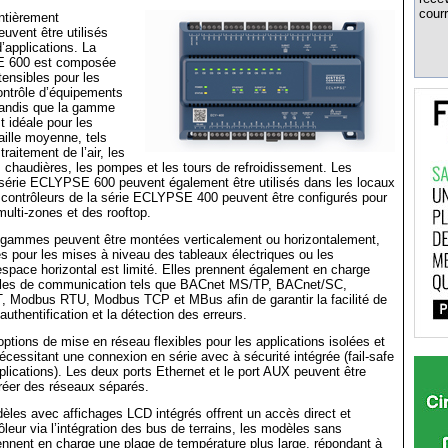
courr
ntièrement
vent être utilisés
’applications. La
600 est composée
tensibles pour les
ontrôle d’équipements
 tandis que la gamme
idéale pour les
ille moyenne, tels
traitement de l’air, les
es chaudières, les pompes et les tours de refroidissement. Les
 série ECLYPSE 600 peuvent également être utilisés dans les locaux
 contrôleurs de la série ECLYPSE 400 peuvent être configurés pour
multi-zones et des rooftop.
ammes peuvent être montées verticalement ou horizontalement,
tes pour les mises à niveau des tableaux électriques ou les
’espace horizontal est limité. Elles prennent également en charge
coles de communication tels que BACnet MS/TP, BACnet/SC,
 Modbus RTU, Modbus TCP et MBus afin de garantir la facilité de
uthentification et la détection des erreurs.
options de mise en réseau flexibles pour les applications isolées et
nécessitant une connexion en série avec à sécurité intégrée (fail-safe
plications). Les deux ports Ethernet et le port AUX peuvent être
réer des réseaux séparés.
èles avec affichages LCD intégrés offrent un accès direct et
ôleur via l’intégration des bus de terrains, les modèles sans
nnent en charge une plage de température plus large, répondant à