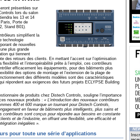
seront présentées sur
Controls lors du salon
tiendra les 13 et 14
Paris, Porte de
.2, Stand B01).
rôleurs simplifient la
ne technologie
porant de nouvelles
t une plus grande
lation qui tiennent
e des retours des clients. En mettant l’accent sur l’optimisation
flexibilité et l’interopérabilité prête à l’emploi, ces contrôleurs
ntrôler efficacement les équipements, pour des bâtiments plus
lexibilité des options de montage et l’extension de la plage de
nctionnement des différents modèles sont des caractéristiques
qui répondent aux exigences des futurs projets ECLYPSE Building
estionnaire de produits chez Distech Controls, souligne l’importance
ces nouveaux produits :
« L’introduction des nouveaux contrôleurs
mes 400 et 600 marque un tournant pour Distech Controls,
engagement en faveur de bâtiments plus intelligents, plus sains et
es contrôleurs sont conçus pour répondre aux besoins en constante
ients et de l’industrie, en offrant une flexibilité, une efficacité et
ntégration inégalées ».
NE
urs pour toute une série d’applications
Inscr
recev