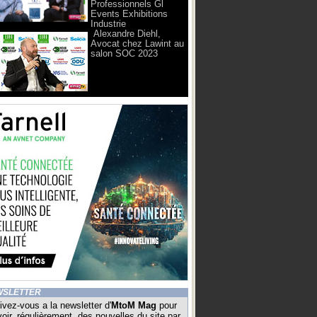
Professionnels Gl
Events Exhibitions
Industrie
Alexandre Diehl,
Avocat chez Lawint au
salon SOC 2023
WSLETTER
ivez-vous a la newsletter d'
MtoM Mag
pour
oir, régulièrement, des nouvelles du site par