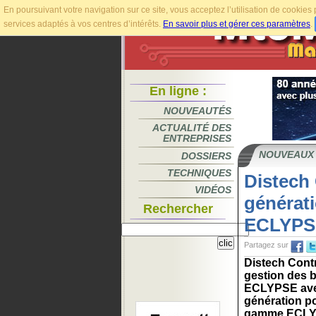
En poursuivant votre navigation sur ce site, vous acceptez l’utilisation de cookie
services adaptés à vos centres d’intérêts.
En savoir plus et gérer ces paramètres
.
En ligne :
NOUVEAUTÉS
ACTUALITÉ DES
ENTREPRISES
NOUVEAUX
DOSSIERS
TECHNIQUES
Distech 
VIDÉOS
générat
Rechercher
ECLYPSE
Partagez sur
Distech Cont
gestion des 
ECLYPSE avec
génération po
gamme ECLYPS