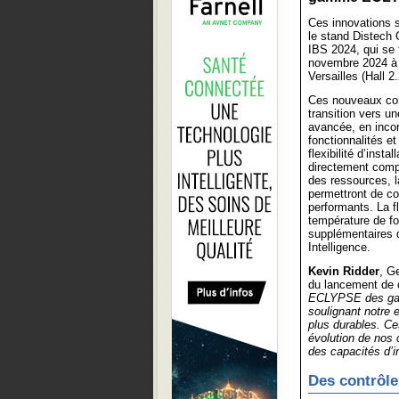
Ces innovations 
le stand Distech 
IBS 2024, qui se 
novembre 2024 à 
Versailles (Hall 2
Ces nouveaux cont
transition vers u
avancée, en incor
fonctionnalités e
flexibilité d’instal
directement compt
des ressources, la 
permettront de co
performants. La f
température de fo
supplémentaires 
Intelligence.
Kevin Ridder
, G
du lancement de 
ECLYPSE des gam
soulignant notre 
plus durables. C
évolution de nos cl
des capacités d’i
Des contrôle