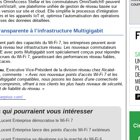
ès OmniAccess Stellar et les commutateurs OmniSwitch® peuvent
courr
niVista®, une plateforme unifiée de gestion de réseau basée sur
n version sur site et cloud. Elle simplifie le processus d’intégration
urs et les appareils IoT et, optimise l’automatisation des opérations
yses des données détaillées.
ransparente à l’infrastructure Multigigabit
ment parti des capacités du Wi-Fi 7, les entreprises peuvent avoir
à niveau leur infrastructure réseau. Les nouveaux commutateurs
 avec ports Multigigabit sont spécialement conçus pour répondre
rues du Wi-Fi 7, garantissant des performances réseau fiables,
icaces.
au
, Executive Vice-Président de la division réseau chez Alcatel-
e, commente :
« Avec nos nouveaux points d’accès Wi-Fi 7 et les
tigigabit compatibles, nous posons les bases d’une connectivité
 compromis, offrant à nos clients les plus hauts niveaux de sécurité,
 de fiabilité du réseau. »
terprise.com/
s qui pourraient vous intéresser
Lucent Enterprise démocratise le Wi-Fi 7
Lucent Enterprise lance des points d'accès Wi-Fi 7 extérieurs
-Lucent Enterprise se développe sur le marché du Wi-Fi 6