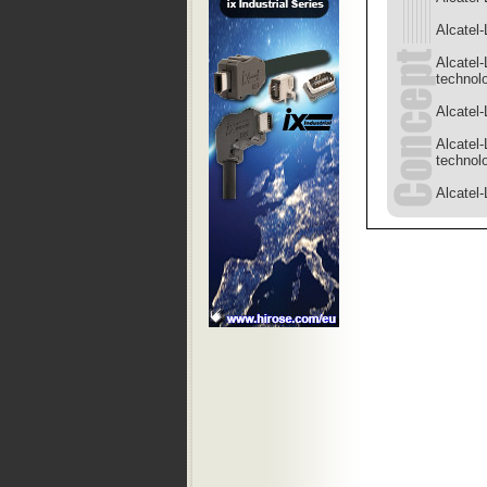
Alcatel-
Alcatel-
technol
Alcatel
Alcatel-
technol
Alcatel