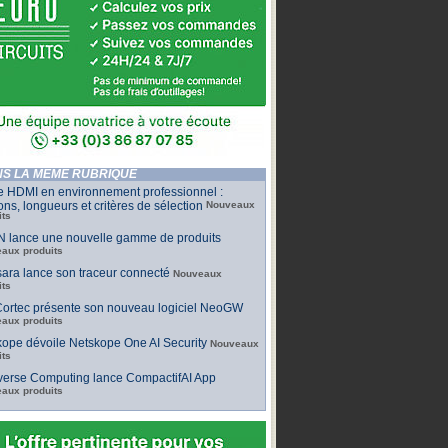
S LA MÊME RUBRIQUE
e HDMI en environnement professionnel :
ons, longueurs et critères de sélection
Nouveaux
its
 lance une nouvelle gamme de produits
aux produits
ara lance son traceur connecté
Nouveaux
its
ortec présente son nouveau logiciel NeoGW
aux produits
ope dévoile Netskope One AI Security
Nouveaux
its
iverse Computing lance CompactifAI App
aux produits