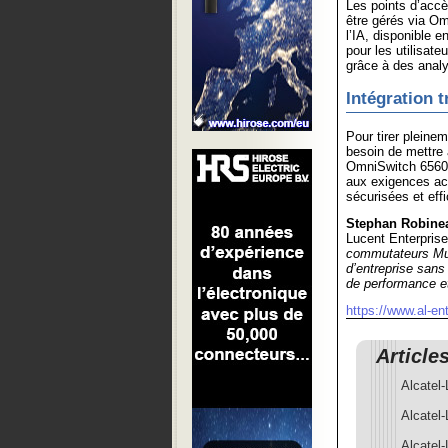
Les points d’acc
être gérés via Om
l’IA, disponible e
pour les utilisate
grâce à des anal
Intégration t
Pour tirer pleine
besoin de mettre 
OmniSwitch 6560E
aux exigences acc
sécurisées et eff
Stephan Robine
Lucent Enterpris
commutateurs Mul
d’entreprise sans
de performance et
https://www.al-en
Article
Alcatel-
Alcatel-
Alcatel