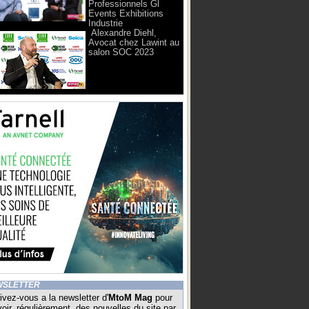
Professionnels Gl
Events Exhibitions
Industrie
Alexandre Diehl,
Avocat chez Lawint au
salon SOC 2023
WSLETTER
ivez-vous a la newsletter d'
MtoM Mag
pour
oir, régulièrement, des nouvelles du site par