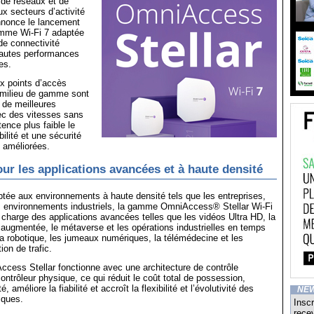
de réseaux et de
x secteurs d’activité
nnonce le lancement
amme Wi-Fi 7 adaptée
de connectivité
hautes performances
es.
x points d’accès
e milieu de gamme sont
r de meilleures
c des vitesses sans
ence plus faible le
bilité et une sécurité
 améliorées.
ur les applications avancées et à haute densité
tée aux environnements à haute densité tels que les entreprises,
s environnements industriels, la gamme OmniAccess® Stellar Wi-Fi
charge des applications avancées telles que les vidéos Ultra HD, la
et augmentée, le métaverse et les opérations industrielles en temps
a robotique, les jumeaux numériques, la télémédecine et les
on de trafic.
ess Stellar fonctionne avec une architecture de contrôle
ontrôleur physique, ce qui réduit le coût total de possession,
é, améliore la fiabilité et accroît la flexibilité et l’évolutivité des
NE
iques.
Inscr
recev