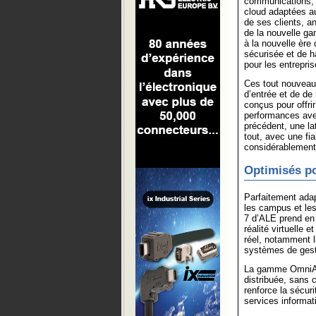
communications, 
cloud adaptées au
de ses clients, a
de la nouvelle g
à la nouvelle ère 
sécurisée et de 
pour les entrepris
Ces tout nouveau
d’entrée et de d
conçus pour offri
performances ave
précédent, une lat
tout, avec une fia
considérablement
Optimisés po
Parfaitement adap
les campus et le
7 d’ALE prend en 
réalité virtuelle 
réel, notamment l
systèmes de gesti
La gamme OmniAcc
distribuée, sans c
renforce la sécurit
services informat