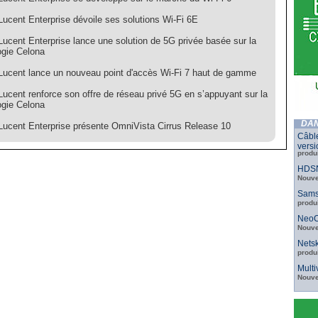
Lucent Enterprise dévoile ses solutions Wi-Fi 6E
Lucent Enterprise lance une solution de 5G privée basée sur la
ogie Celona
-Lucent lance un nouveau point d'accès Wi-Fi 7 haut de gamme
Lucent renforce son offre de réseau privé 5G en s’appuyant sur la
ogie Celona
DAN
-Lucent Enterprise présente OmniVista Cirrus Release 10
Câbl
versi
produ
HDSN
Nouve
Sams
produ
NeoC
Nouve
Netsk
produ
Mult
Nouve