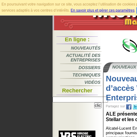
En poursuivant votre navigation sur ce site, vous acceptez l’utilisation de cookie
services adaptés à vos centres d’intérêts.
En savoir plus et gérer ces paramètres
.
En ligne :
NOUVEAUTÉS
ACTUALITÉ DES
ENTREPRISES
NOUVEAUX
DOSSIERS
TECHNIQUES
Nouveau
VIDÉOS
d’accès 
Rechercher
Enterpri
Partagez sur
ALE présente
Stellar et le
Alcatel-Lucent En
principaux fourni