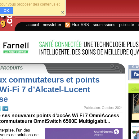
s pour vous proposer des contenus et
OK
X
accueil
.
newsletter
.
Flux RSS
.
soumissions
.
publicité
.
SUI
 PRODUITS
x commutateurs et points
Wi-Fi 7 d’Alcatel-Lucent
se
Publication: Octobre 2024
 ses nouveaux points d’accès Wi-Fi 7 OmniAccess
s commutateurs OmniSwitch 6560E Multigigabit...
terprise, l’un des
sseurs de solutions de