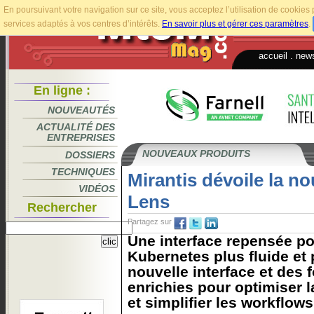
En poursuivant votre navigation sur ce site, vous acceptez l’utilisation de cookie
services adaptés à vos centres d’intérêts.
En savoir plus et gérer ces paramètres
.
accueil
.
news
En ligne :
NOUVEAUTÉS
ACTUALITÉ DES
ENTREPRISES
NOUVEAUX PRODUITS
DOSSIERS
TECHNIQUES
Mirantis dévoile la no
VIDÉOS
Lens
Rechercher
Partagez sur
Une interface repensée po
Kubernetes plus fluide et
nouvelle interface et des 
enrichies pour optimiser l
et simplifier les workflow