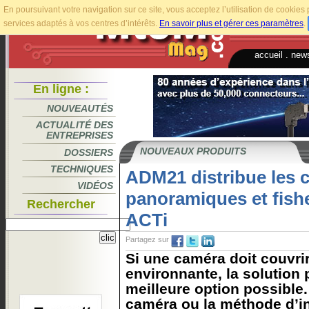
En poursuivant votre navigation sur ce site, vous acceptez l’utilisation de cookie
services adaptés à vos centres d’intérêts.
En savoir plus et gérer ces paramètres
.
accueil
.
news
En ligne :
NOUVEAUTÉS
ACTUALITÉ DES
ENTREPRISES
NOUVEAUX PRODUITS
DOSSIERS
TECHNIQUES
ADM21 distribue les 
VIDÉOS
panoramiques et fish
Rechercher
ACTi
Partagez sur
Si une caméra doit couvri
environnante, la solution
meilleure option possible.
caméra ou la méthode d’ins