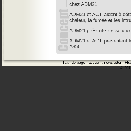
chez ADM21
ADM21 et ACTi aident à déte
chaleur, la fumée et les int
ADM21 présente les soluti
ADM21 et ACTi présentent l
A956
haut de page
.
accueil
.
newsletter
.
Flu
© 2012