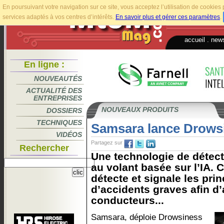
En poursuivant votre navigation sur ce site, vous acceptez l’utilisation de cookie
services adaptés à vos centres d’intérêts.
En savoir plus et gérer ces paramètres
.
accueil
.
news
En ligne :
NOUVEAUTÉS
ACTUALITÉ DES
ENTREPRISES
NOUVEAUX PRODUITS
DOSSIERS
TECHNIQUES
Samsara lance Drows
VIDÉOS
Partagez sur
Rechercher
Une technologie de détec
au volant basée sur l’IA. C
détecte et signale les pri
d’accidents graves afin d’
conducteurs...
Samsara, déploie Drowsiness