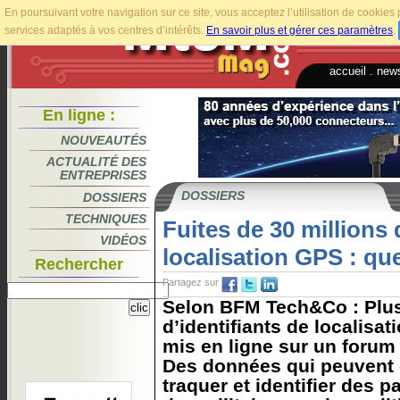
En poursuivant votre navigation sur ce site, vous acceptez l’utilisation de cookie
services adaptés à vos centres d’intérêts.
En savoir plus et gérer ces paramètres
.
accueil
.
news
En ligne :
NOUVEAUTÉS
ACTUALITÉ DES
ENTREPRISES
DOSSIERS
DOSSIERS
TECHNIQUES
Fuites de 30 millions 
VIDÉOS
localisation GPS : qu
Rechercher
Partagez sur
Selon BFM Tech&Co : Plus
d’identifiants de localisat
mis en ligne sur un forum
Des données qui peuvent ê
traquer et identifier des p