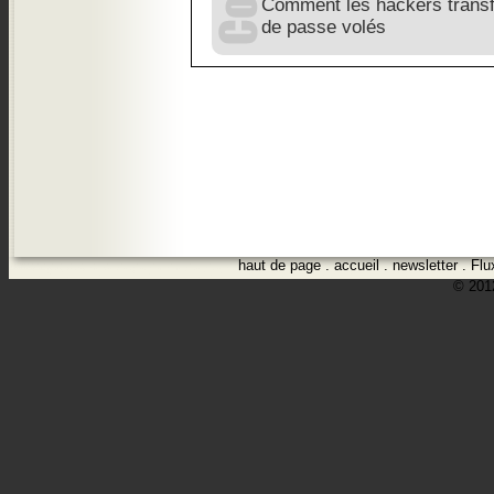
Comment les hackers transf
de passe volés
haut de page
.
accueil
.
newsletter
.
Flu
© 2012