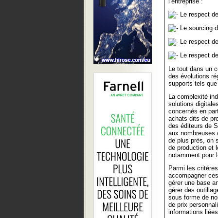
l’entreprise :
Le respect de 
Le sourcing d
Le respect des
Le respect des
Le tout dans un c
des évolutions ré
supports tels que
La complexité in
solutions digita
concernés en part
achats dits de pr
des éditeurs de S
aux nombreuses of
de plus près, on 
de production et 
notamment pour le
Parmi les critére
accompagner ces b
gérer une base ar
gérer des outillag
sous forme de nom
de prix personnal
informations liées