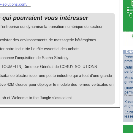
y-solutions.com/
s qui pourraient vous intéresser
'entreprise qui dynamise la transition numérique du secteur
oexister des environnements de messagerie hétérogènes
er notre industrie Le rôle essentiel des achats
DAN
Préve
annonce l’acquisition de Sacha Strategy
profe
ic TOUMELIN, Directeur Général de COBUY SOLUTIONS
Outil
perf
traitance électronique: une petite industrie qui a tout d’une grande
Mesur
grand
lève 42M d'euros pour déployer le modèle des fermes verticales en
Quand
perme
Dossi
m.sh et Welcome to the Jungle s’associent
Kaspe
augm
Étude
les 