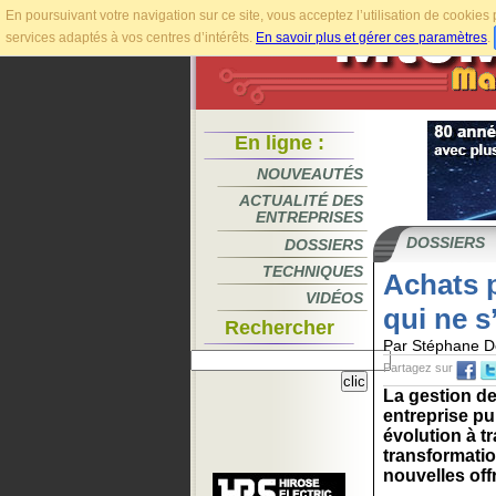
En poursuivant votre navigation sur ce site, vous acceptez l’utilisation de cookie
services adaptés à vos centres d’intérêts.
En savoir plus et gérer ces paramètres
.
En ligne :
NOUVEAUTÉS
ACTUALITÉ DES
ENTREPRISES
DOSSIERS
DOSSIERS
TECHNIQUES
Achats 
VIDÉOS
qui ne s
Rechercher
Par Stéphane D
Partagez sur
La gestion de
entreprise pu
évolution à 
transformatio
nouvelles offr