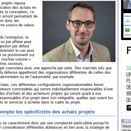
 projets repose
lication des achats en
és la conception, ce
n amont permettant de
 et donc les
me source de valeur
de l’entreprise, la
 ou par affaire peut
estion par défaut.
iérement le cas pour
i se positionnent sur
 mix/low volume »
utres secteurs,
ojet coexistera avec une approche par série. Des marchés tels que
 la défense appelleront des organisations différentes de celles des
alimentaire ou de l’automobile, par exemple.
hats, ces différentes configurations organisationnelles feront
heteurs commodités qui seront individuellement responsables d’une
lles d’achats et des acheteurs projets qui seront quant à eux
responsables d’un projet dans son intégralité, quelles que soient les
ts et services à acheter dans le cadre du projet.
ompte les spécificités des achats projets
NE
s se caractérisent donc par une complexité particulière puisqu’ils
Inscr
n considération différentes doléances en lien avec la stratégie de
recev