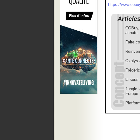
https://www.cobu
Article
COBuy, l
achats
Faire c
Réinvent
Oxalys 
Frédér
la sous-
Jungle 
Europe
Platfor