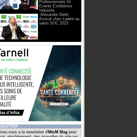
Professionnels Gl
Events Exhibitions
Industrie
Alexandre Diehl,
Avocat chez Lawint au
salon SOC 2023
WSLETTER
ivez-vous a la newsletter d'
MtoM Mag
pour
oir, régulièrement, des nouvelles du site par