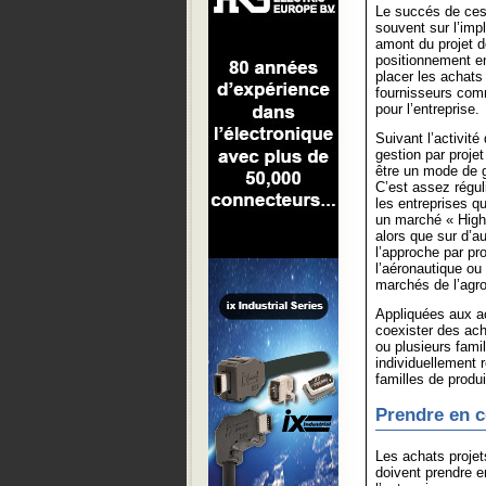
Le succés de ces
souvent sur l’imp
amont du projet d
positionnement e
placer les achats
fournisseurs com
pour l’entreprise.
Suivant l’activité 
gestion par projet
être un mode de g
C’est assez régul
les entreprises qu
un marché « High
alors que sur d’a
l’approche par pr
l’aéronautique ou
marchés de l’agro
Appliquées aux ac
coexister des ac
ou plusieurs fami
individuellement 
familles de produi
Prendre en c
Les achats projet
doivent prendre e