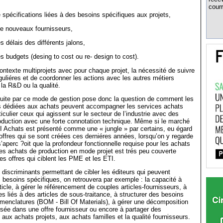
courr
spécifications liées à des besoins spécifiques aux projets,
e nouveaux fournisseurs,
 délais des différents jalons,
 budgets (desing to cost ou re- design to cost).
ontexte multiprojets avec pour chaque projet, la nécessité de suivre
guliéres et de coordonner les actions avec les autres métiers
 la R&D ou la qualité.
duite par ce mode de gestion pose donc la question de comment les
les dédiées aux achats peuvent accompagner les services achats
iculier ceux qui agissent sur le secteur de l’industrie avec des
oduction avec une forte connotation technique. Même si le marché
I Achats est présenté comme une « jungle » par certains, eu égard
fres qui se sont créées ces derniéres années, lorsqu’on y regarde
s’aperc ?oit que la profondeur fonctionnelle requise pour les achats
les achats de production en mode projet est trés peu couverte
s offres qui ciblent les PME et les ETI.
s discriminants permettant de cibler les éditeurs qui peuvent
esoins spécifiques, on retrouvera par exemple : la capacité à
ticle, à gérer le référencement de couples articles-fournisseurs, à
es liés à des articles de sous-traitance, à structurer des besoins
enclatures (BOM - Bill Of Materials), à gérer une décomposition
isée dans une offre fournisseur ou encore à partager des
 aux achats projets, aux achats familles et la qualité fournisseurs.