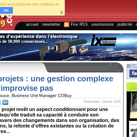
s pour vous proposer des contenus et
OK
X
accueil
.
newsletter
.
Flux RSS
.
soumissions
.
publicité
.
SUI
projets : une gestion complexe
’improvise pas
ouce, Business Unit Manager COBuy
Publication: Janvier 2025
 projet revêt un aspect conditionnant pour une
isqu’elle traduit sa capacité à conduire son
travers des changements dans son organisation, des
ns, la refonte d’offres existantes ou la création de
es...