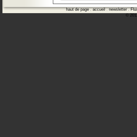
haut de page
.
accueil
.
newsletter
.
Flu
© 2012