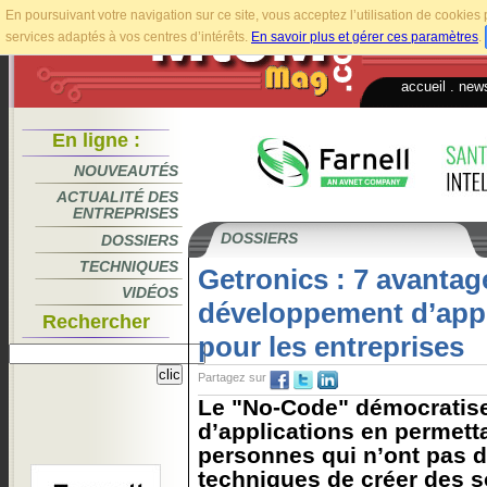
En poursuivant votre navigation sur ce site, vous acceptez l’utilisation de cookie
services adaptés à vos centres d’intérêts.
En savoir plus et gérer ces paramètres
.
accueil
.
news
En ligne :
NOUVEAUTÉS
ACTUALITÉ DES
ENTREPRISES
DOSSIERS
DOSSIERS
TECHNIQUES
Getronics : 7 avantag
VIDÉOS
développement d’app
Rechercher
pour les entreprises
Partagez sur
Le "No-Code" démocratis
d’applications en permetta
personnes qui n’ont pas 
techniques de créer des so