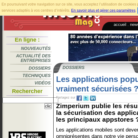
En poursuivant votre navigation sur ce site, vous acceptez l’utilisation de cookie
services adaptés à vos centres d’intérêts.
En savoir plus et gérer ces paramètres
.
accueil
.
news
En ligne :
NOUVEAUTÉS
ACTUALITÉ DES
ENTREPRISES
DOSSIERS
DOSSIERS
TECHNIQUES
Les applications popu
VIDÉOS
vraiment sécurisées 
Rechercher
Partagez sur
Zimperium publie les résu
la sécurisation des applic
les principaux appstores ?
Les applications mobiles sont dev
omniprésentes dans notre vie perso