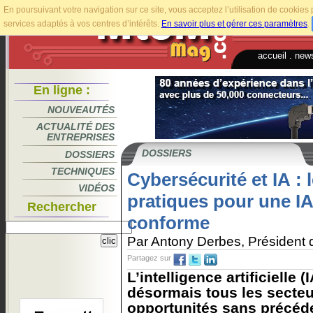
En poursuivant votre navigation sur ce site, vous acceptez l’utilisation de cookie
services adaptés à vos centres d’intérêts.
En savoir plus et gérer ces paramètres
.
accueil
.
news
En ligne :
NOUVEAUTÉS
ACTUALITÉ DES
ENTREPRISES
DOSSIERS
DOSSIERS
TECHNIQUES
Cybersécurité et IA :
VIDÉOS
pratiques pour une IA
Rechercher
conforme
Par Antony Derbes, Président
Partagez sur
L’intelligence artificielle 
désormais tous les secteu
opportunités sans précéd