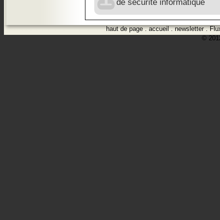
de sécurité informatique
haut de page
.
accueil
.
newsletter
.
Flu
© 2012