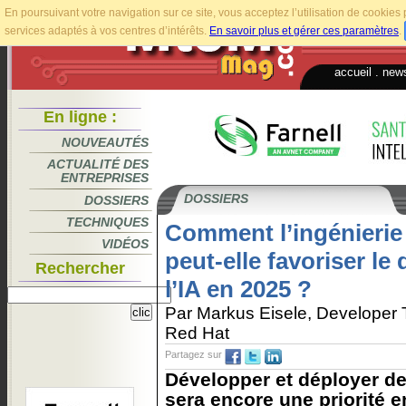
En poursuivant votre navigation sur ce site, vous acceptez l’utilisation de cookie
services adaptés à vos centres d’intérêts.
En savoir plus et gérer ces paramètres
.
accueil
.
news
En ligne :
NOUVEAUTÉS
ACTUALITÉ DES
ENTREPRISES
DOSSIERS
DOSSIERS
TECHNIQUES
Comment l’ingénierie
VIDÉOS
peut-elle favoriser l
Rechercher
l’IA en 2025 ?
Par Markus Eisele, Developer 
Red Hat
Partagez sur
Développer et déployer de
sera encore une priorité e