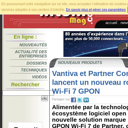
En poursuivant votre navigation sur ce site, vous acceptez l’utilisation de cookie
services adaptés à vos centres d’intérêts.
En savoir plus et gérer ces paramètres
.
accueil
.
news
En ligne :
NOUVEAUTÉS
ACTUALITÉ DES
ENTREPRISES
NOUVEAUX PRODUITS
DOSSIERS
TECHNIQUES
Vantiva et Partner C
VIDÉOS
lancent un nouveau ro
Rechercher
Wi-Fi 7 GPON
Partagez sur
Alimentée par la technol
écosystème logiciel open 
nouvelle solution marque 
GPON Wi-Fi 7 de Partner, 