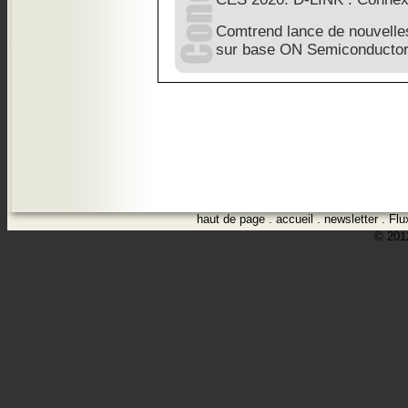
Comtrend lance de nouvelles
sur base ON Semiconducto
haut de page
.
accueil
.
newsletter
.
Flu
© 2012