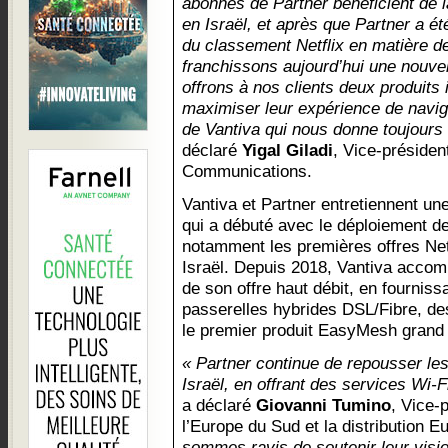
abonnés de Partner bénéficient de 
en Israël, et après que Partner a é
du classement Netflix en matière de
franchissons aujourd’hui une nouve
offrons à nos clients deux produits
maximiser leur expérience de naviga
de Vantiva qui nous donne toujours
déclaré
Yigal Giladi
, Vice-présiden
Communications.
Vantiva et Partner entretiennent une
qui a débuté avec le déploiement d
notamment les premières offres Ne
Israël. Depuis 2018, Vantiva accom
de son offre haut débit, en fournis
passerelles hybrides DSL/Fibre, d
le premier produit EasyMesh grand 
« Partner continue de repousser les 
Israël, en offrant des services Wi-
a déclaré
Giovanni Tumino
, Vice-
l’Europe du Sud et la distribution 
sommes ravis de soutenir leur visi